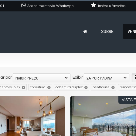
101
Atendimento via WhatsApp
imóveis favoritos
SOBRE
VEN
MAIOR PREÇO
24 POR PÁGINA
ar por
Exibir
mento duplex
cobertura
cobertura duplex
penthouse
remover t
VISTA 