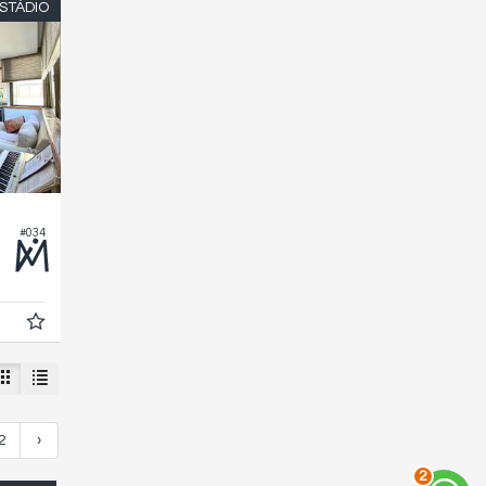
STÁDIO
#034
2
›
2