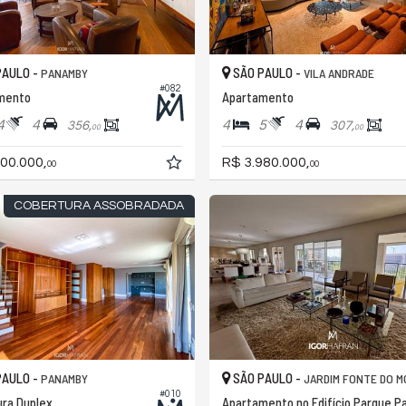
PAULO -
SÃO PAULO -
PANAMBY
VILA ANDRADE
#082
mento
Apartamento
4
4
4
5
4
356,
307,
00
00
00.000,
R$ 3.980.000,
00
00
COBERTURA ASSOBRADADA
PAULO -
SÃO PAULO -
PANAMBY
JARDIM FONTE DO M
#010
ra Duplex