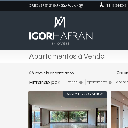
CRECI/SP 51216-J
- São Paulo /
SP
(11)
9.3440-9
Apartamentos à Venda
Orden
28
imóveis encontrados
Filtrando por:
venda
apartamento
aparta
VISTA PANÔRAMICA