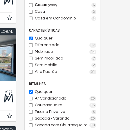
Casas
6
(todas)
Casa
2
Casa em Condomínio
4
CARACTERÍSTICAS
GLOBAL
Qualquer
Diferenciado
17
Mobiliado
14
Semimobiliado
7
Sem Mobília
2
Alto Padrão
21
DETALHES
Qualquer
#107
ento no Edifício Parque Global
Ar Condicionado
20
Churrasqueira
15
Piscina Privativa
5
Sacada / Varanda
20
Sacada com Churrasqueira
13
IVATIVA