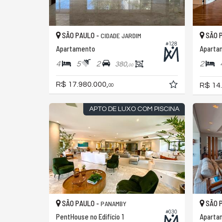
SÃO PAULO -
SÃO 
CIDADE JARDIM
#128
Apartamento
Aparta
4
5
2
2
380,
00
R$ 17.980.000,
R$ 14
00
APTO DE LUXO COM PISCINA
SÃO PAULO -
SÃO 
PANAMBY
#030
PentHouse no Edifício 1
Aparta