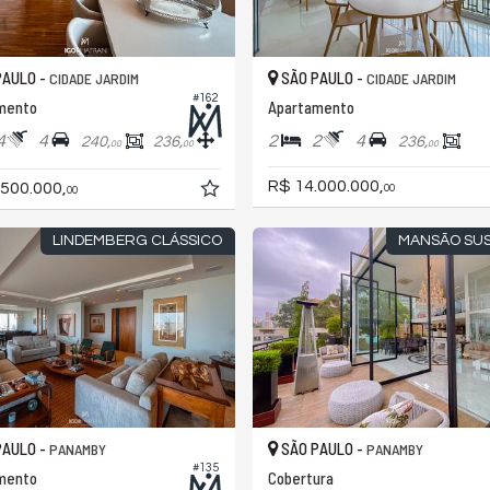
PAULO -
SÃO PAULO -
CIDADE JARDIM
CIDADE JARDIM
#162
mento
Apartamento
4
4
2
2
4
240,
236,
236,
00
00
00
R$ 14.000.000,
.500.000,
00
00
LINDEMBERG CLÁSSICO
MANSÃO SU
PAULO -
SÃO PAULO -
PANAMBY
PANAMBY
#135
mento
Cobertura