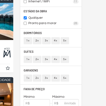
Internet / WiFi
11
ESTÁGIO DA OBRA
Qualquer
Pronto para morar
28
DORMITÓRIOS
1+
2+
3+
4+
5+
#151
SUÍTES
1+
2+
3+
4+
5+
GARAGENS
1+
2+
3+
4+
5+
CIDADE
FAIXA DE PREÇO
Mínimo
Máximo