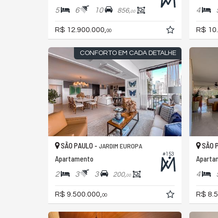
5
6
10
4
856,
00
R$ 12.900.000,
R$ 10
00
CONFORTO EM CADA DETALHE
SÃO PAULO -
SÃO 
JARDIM EUROPA
#153
Apartamento
Aparta
2
3
3
4
200,
00
R$ 9.500.000,
R$ 8.5
00