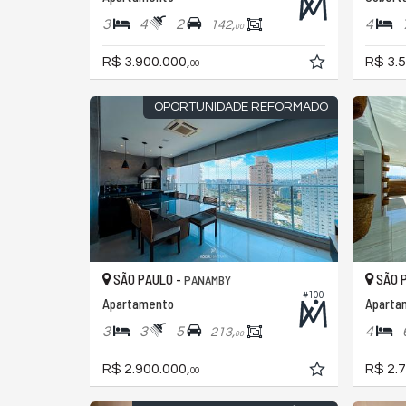
3
4
2
4
142,
00
R$ 3.900.000,
R$ 3.5
00
OPORTUNIDADE REFORMADO
SÃO PAULO -
SÃO 
PANAMBY
#100
Apartamento
Aparta
3
3
5
4
213,
00
R$ 2.900.000,
R$ 2.7
00