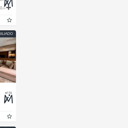
0,
00
ILIADO
#110