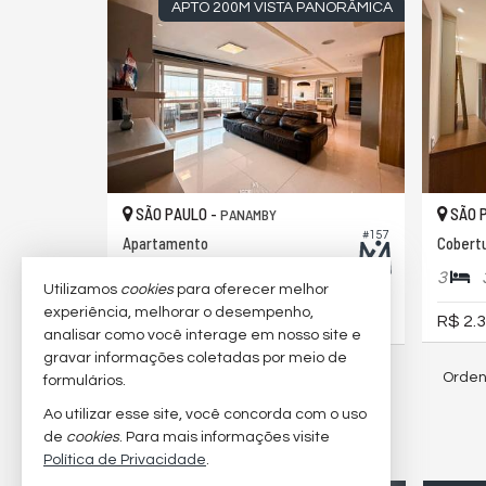
APTO 200M VISTA PANORÂMICA
SÃO PAULO -
SÃO 
PANAMBY
#157
Apartamento
Cobert
4
6
3
3
220,
200,
00
00
Utilizamos
cookies
para oferecer melhor
experiência, melhorar o desempenho,
R$ 2.3
R$ 2.500.000,
00
analisar como você interage em nosso site e
gravar informações coletadas por meio de
Orden
28
imóveis encontrados
formulários.
Ao utilizar esse site, você concorda com o uso
de
cookies
. Para mais informações visite
(nenhuma avaliação)
Política de Privacidade
.