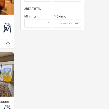
ÁREA TOTAL
Mínima
Máxima
#147
ORUMBI
#161
Apartamento no Edifício Parque Panamby