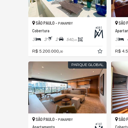
SÃO PAULO -
SÃO 
PANAMBY
#081
Cobertura
Aparta
3
3
2
3
540,
00
R$ 5.200.000,
R$ 4.5
00
PARQUE GLOBAL
SÃO PAULO -
SÃO 
PANAMBY
#141
Apartamento
Cobertu