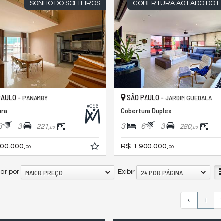
SONHO DO SOLTEIROS
COBERTURA AO LADO DO E
PAULO -
SÃO PAULO -
PANAMBY
JARDIM GUEDALA
#096
ura
Cobertura Duplex
3
3
3
6
3
221,
280,
00
00
00.000,
R$ 1.900.000,
00
00
MAIOR PREÇO
24 POR PÁGINA
ar por
Exibir
‹
1