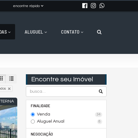
encontre rápido
DAS
ALUGUEL
CONTATO
Encontre seu Imóvel
odos
ETERNA
FINALIDADE
Venda
34
Aluguel Anual
8
NEGOCIAÇÃO