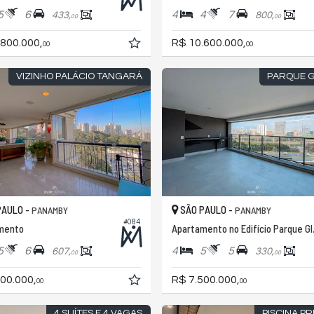
5
6
4
4
7
433,
800,
00
00
.800.000,
R$ 10.600.000,
00
00
VIZINHO PALÁCIO TANGARÁ
PARQUE 
PAULO -
SÃO PAULO -
PANAMBY
PANAMBY
#084
mento
Apartam
5
6
4
5
5
607,
330,
00
00
00.000,
R$ 7.500.000,
00
00
4 SUÍTES E 4 VAGAS
PISCINA PR