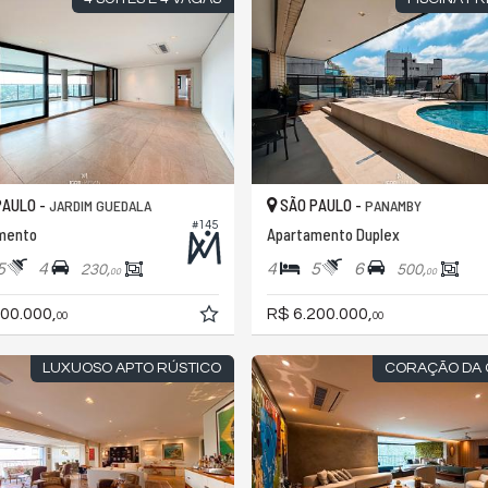
PAULO -
SÃO PAULO -
JARDIM GUEDALA
PANAMBY
#145
mento
Apartamento Duplex
5
4
4
5
6
230,
500,
00
00
00.000,
R$ 6.200.000,
00
00
LUXUOSO APTO RÚSTICO
CORAÇÃO DA 