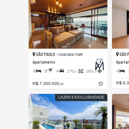
SÃO PAULO -
SÃO 
CHÁCARA ITAIM
#159
Apartamento
Aparta
4
6
4
4
270,
265,
00
00
R$ 6.3
R$ 7.300.000,
00
LAZER E EXCLUSIVIDADE