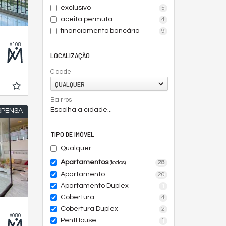
exclusivo
5
aceita permuta
4
financiamento bancário
9
#108
LOCALIZAÇÃO
Cidade
QUALQUER
Bairros
Escolha a cidade...
SPENSA
TIPO DE IMÓVEL
Qualquer
Apartamentos
28
(todos)
Apartamento
20
Apartamento Duplex
1
Cobertura
4
Cobertura Duplex
2
#080
PentHouse
1