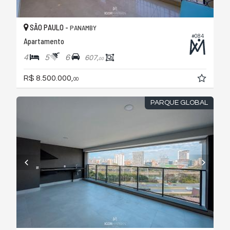
SÃO PAULO -
PANAMBY
#084
Apartamento
4
5
6
607,
00
R$ 8.500.000,
00
PARQUE GLOBAL