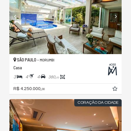
SÃO PAULO -
MORUMBI
#088
Casa
3
4
4
380,
00
R$ 4.250.000,
00
CORAÇÃO DA CIDADE