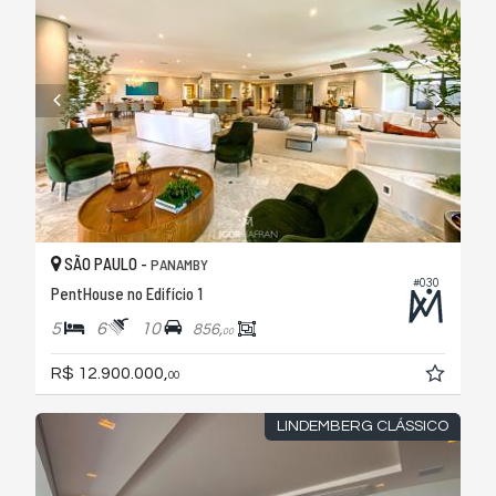
SÃO PAULO -
PANAMBY
#030
PentHouse no Edifício 1
5
6
10
856,
00
R$ 12.900.000,
00
LINDEMBERG CLÁSSICO