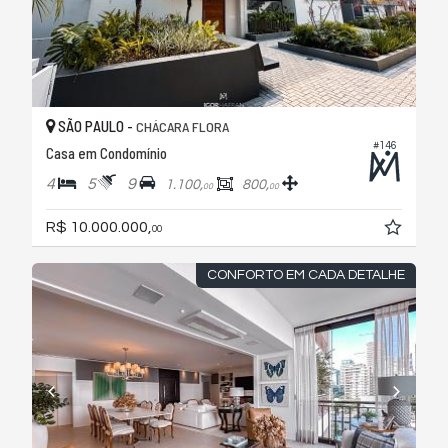
SÃO PAULO -
CHÁCARA FLORA
#146
Casa em Condomínio
4
5
9
1.100,
800,
00
00
R$ 10.000.000,
00
CONFORTO EM CADA DETALHE