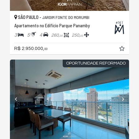
SÃO PAULO -
JARDIM FONTE DO MORUMBI
#161
Apartamento no Edifício Parque Panamby
3
5
4
260,
250,
00
00
R$ 2.950.000,
00
OPORTUNIDADE REFORMADO