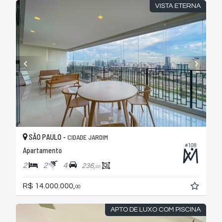
VISTA ETERNA
SÃO PAULO -
CIDADE JARDIM
#108
Apartamento
2
2
4
236,
00
R$ 14.000.000,
00
APTO DE LUXO COM PISCINA