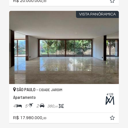
R$ 20.000.000,
00
VISTA PANÔRAMICA
SÃO PAULO -
CIDADE JARDIM
#128
Apartamento
4
5
2
380,
00
R$ 17.980.000,
00