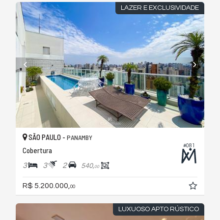
LAZER E EXCLUSIVIDADE
SÃO PAULO -
PANAMBY
#081
Cobertura
3
3
2
540,
00
R$ 5.200.000,
00
LUXUOSO APTO RÚSTICO