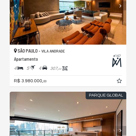
SÃO PAULO -
VILA ANDRADE
#147
Apartamento
4
5
4
307,
00
R$ 3.980.000,
00
PARQUE GLOBAL