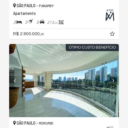
SÃO PAULO -
PANAMBY
#100
Apartamento
3
3
5
213,
00
R$ 2.900.000,
00
ÓTIMO CUSTO BENEFÍCIO
SÃO PAULO -
MORUMBI
#021