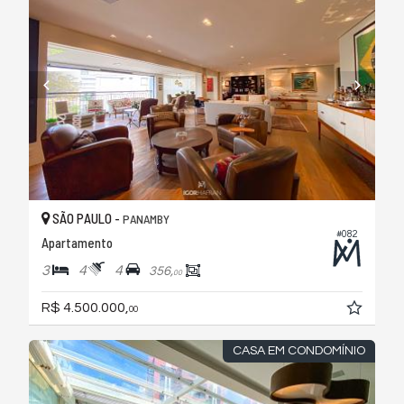
SÃO PAULO -
PANAMBY
#082
Apartamento
3
4
4
356,
00
R$ 4.500.000,
00
CASA EM CONDOMÍNIO