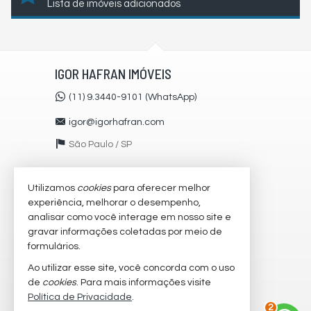
Lista de imóveis adicionados
IGOR HAFRAN IMÓVEIS
(11) 9.3440-9101 (WhatsApp)
igor@igorhafran.com
São Paulo /
SP
Utilizamos
cookies
para oferecer melhor
VEJA MAIS
experiência, melhorar o desempenho,
receba nosso newsletter
analisar como você interage em nosso site e
gravar informações coletadas por meio de
cadastre seu imóvel
formulários.
imóveis favoritos
Ao utilizar esse site, você concorda com o uso
de
cookies
. Para mais informações visite
mapa de imóveis
Política de Privacidade
.
3