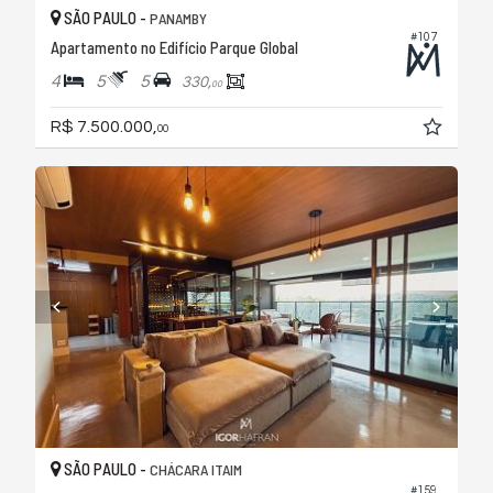
SÃO PAULO -
PANAMBY
#107
Apartamento no Edifício Parque Global
4
5
5
330,
00
R$ 7.500.000,
00
SÃO PAULO -
CHÁCARA ITAIM
#159