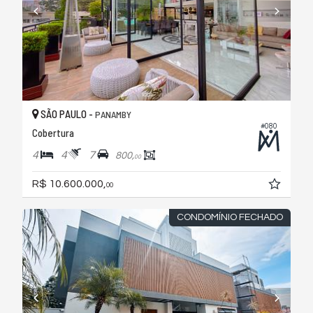
SÃO PAULO -
PANAMBY
#080
Cobertura
4
4
7
800,
00
R$ 10.600.000,
00
CONDOMÍNIO FECHADO