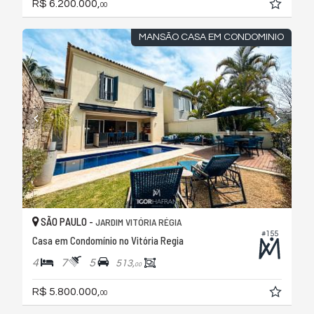
R$ 6.200.000,
00
MANSÃO CASA EM CONDOMINIO
SÃO PAULO -
JARDIM VITÓRIA RÉGIA
#155
Casa em Condomínio no Vitória Regia
4
7
5
513,
00
R$ 5.800.000,
00