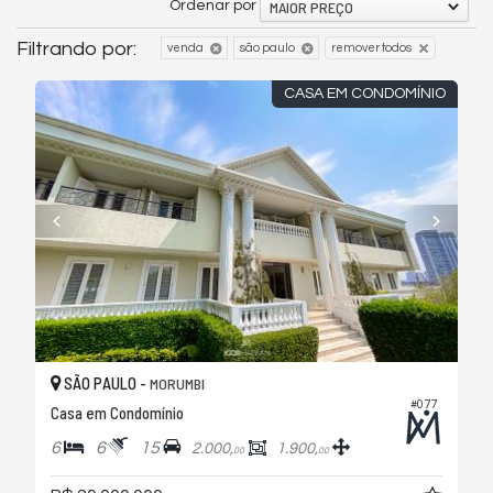
MAIOR PREÇO
Ordenar por
Filtrando por:
venda
são paulo
remover todos
CASA EM CONDOMÍNIO
SÃO PAULO -
MORUMBI
#077
Casa em Condomínio
6
6
15
2.000,
1.900,
00
00