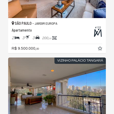
SÃO PAULO -
JARDIM EUROPA
#153
Apartamento
2
3
3
200,
00
R$ 9.500.000,
00
VIZINHO PALÁCIO TANGARÁ