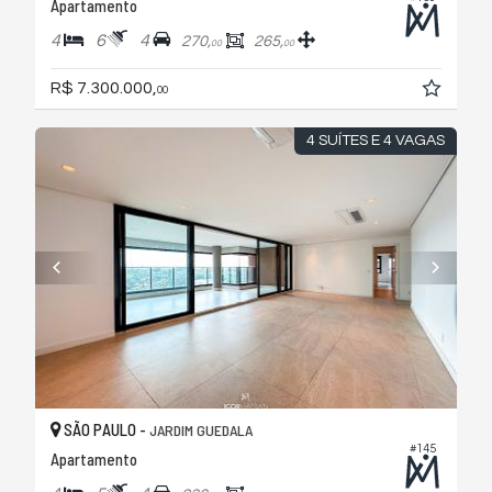
Apartamento
4
6
4
270,
265,
00
00
R$ 7.300.000,
00
4 SUÍTES E 4 VAGAS
SÃO PAULO -
JARDIM GUEDALA
#145
Apartamento