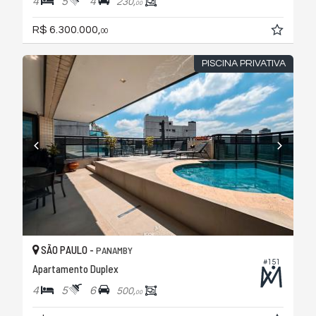
4
5
4
230,
00
R$ 6.300.000,
00
PISCINA PRIVATIVA
SÃO PAULO -
PANAMBY
#151
Apartamento Duplex
4
5
6
500,
00