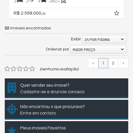
3
3
4
260,
00
R$ 2.599.000,
00
32
imóveis encontrados
24 POR PÁGINA
Exibir
MAIOR PREÇO
Ordenar por
‹
1
2
›
(nenhuma avaliação)
Quer vender seu imóvel?
Cadastre-se e anuncie conosco
Não encontrou o que procurava?
Entre em contato
Meus imóveis Favoritos