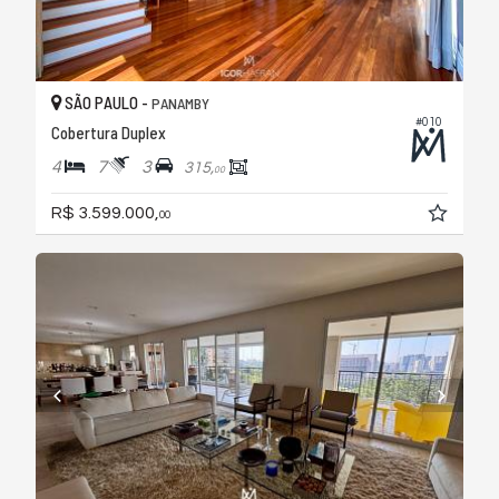
SÃO PAULO -
PANAMBY
#010
Cobertura Duplex
4
7
3
315,
00
R$ 3.599.000,
00