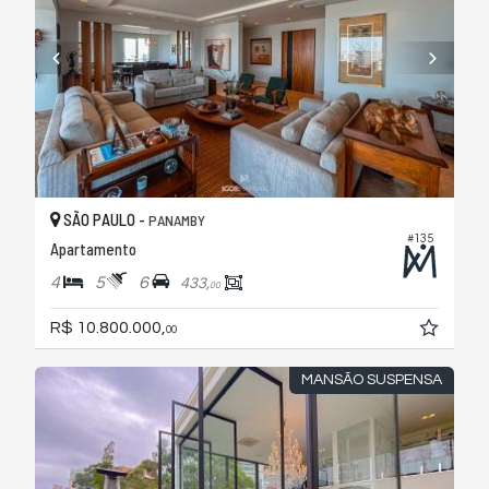
SÃO PAULO -
PANAMBY
#135
Apartamento
4
5
6
433,
00
R$ 10.800.000,
00
MANSÃO SUSPENSA