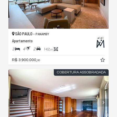
SÃO PAULO -
PANAMBY
#141
Apartamento
3
4
2
142,
00
R$ 3.900.000,
00
COBERTURA ASSOBRADADA