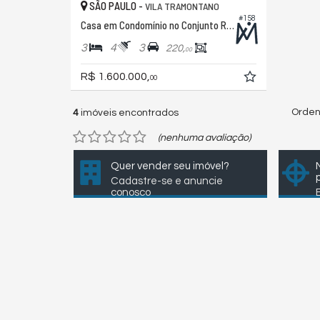
SÃO PAULO -
VILA TRAMONTANO
#158
Casa em Condomínio no Conjunto Residencial Jardim Ouro Preto
3
4
3
220,
00
R$ 1.600.000,
00
Orden
4
imóveis encontrados
(nenhuma avaliação)
Quer vender seu imóvel?
Cadastre-se e anuncie
conosco