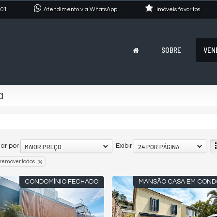
101
Atendimento via WhatsApp
imóveis favoritos
SOBRE
VEN
a
MAIOR PREÇO
24 POR PÁGINA
ar por
Exibir
remover todos
CONDOMÍNIO FECHADO
MANSÃO CASA EM COND