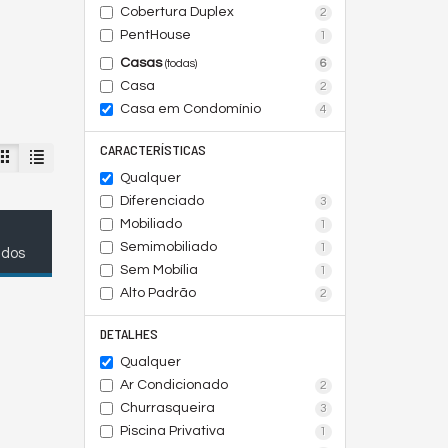
Cobertura Duplex
2
PentHouse
1
Casas
6
(todas)
Casa
2
Casa em Condomínio
4
CARACTERÍSTICAS
Qualquer
Diferenciado
3
Mobiliado
1
Semimobiliado
1
ados
Sem Mobília
1
Alto Padrão
2
DETALHES
Qualquer
Ar Condicionado
2
Churrasqueira
3
Piscina Privativa
1