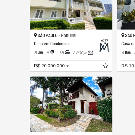
SÃO PAULO -
SÃO 
MORUMBI
#077
Casa em Condomínio
Casa e
6
6
15
4
2.000,
1.900,
00
00
R$ 20.000.000,
R$ 10
00