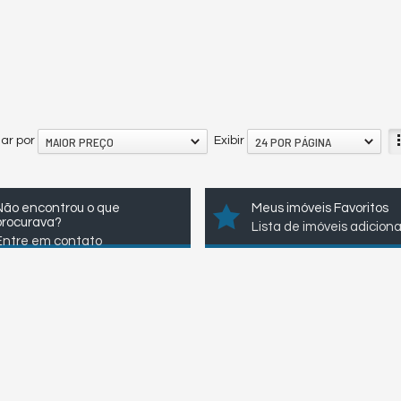
MAIOR PREÇO
24 POR PÁGINA
ar por
Exibir
Não encontrou o que
Meus imóveis Favoritos
procurava?
Lista de imóveis adicion
Entre em contato