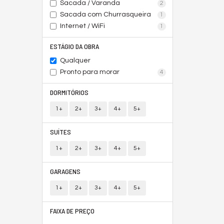
Sacada / Varanda
2
Sacada com Churrasqueira
1
Internet / WiFi
1
ESTÁGIO DA OBRA
Qualquer
Pronto para morar
4
DORMITÓRIOS
1+
2+
3+
4+
5+
SUÍTES
1+
2+
3+
4+
5+
GARAGENS
1+
2+
3+
4+
5+
FAIXA DE PREÇO