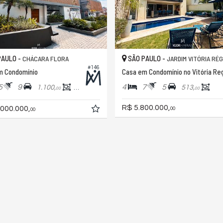
PAULO -
SÃO PAULO -
CHÁCARA FLORA
JARDIM VITÓRIA RÉG
#146
m Condomínio
Casa em Condomínio no Vitória Re
5
9
4
7
5
1.100,
800,
513,
00
00
00
R$ 5.800.000,
.000.000,
00
00