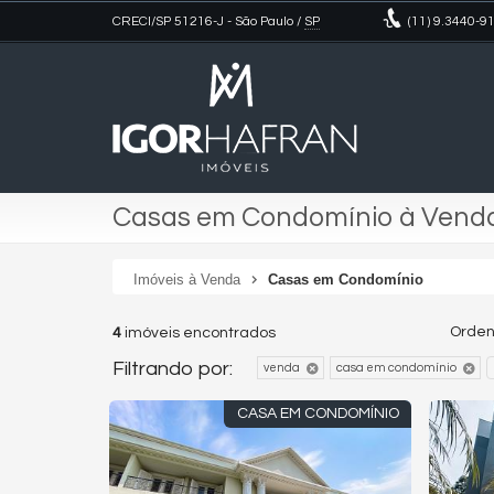
CRECI/SP 51216-J
- São Paulo /
SP
(11)
9.3440-9
Casas em Condomínio à Vend
Imóveis à Venda
Casas em Condomínio
Orden
4
imóveis encontrados
Filtrando por:
venda
casa em condomínio
CASA EM CONDOMÍNIO