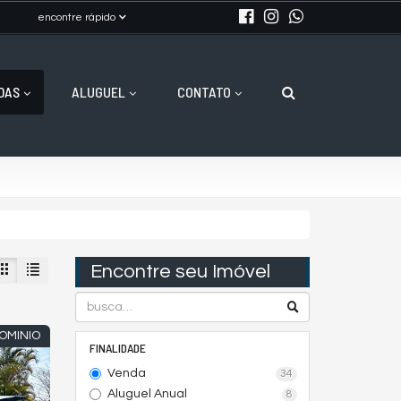
encontre rápido
DAS
ALUGUEL
CONTATO
Encontre seu Imóvel
OMINIO
FINALIDADE
Venda
34
Aluguel Anual
8