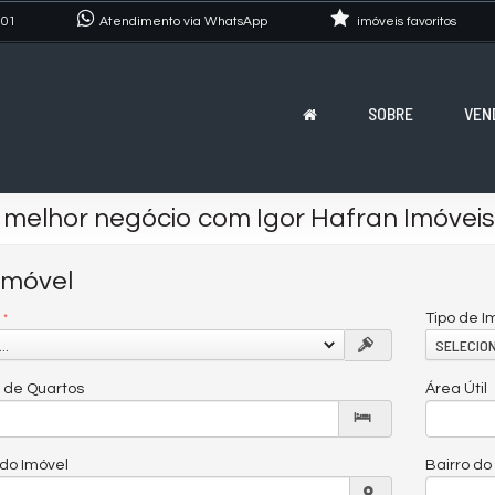
101
Atendimento via WhatsApp
imóveis favoritos
SOBRE
VEN
 melhor negócio com Igor Hafran Imóveis
Imóvel
Tipo de I
..
SELECION
de Quartos
Área Útil
do Imóvel
Bairro do