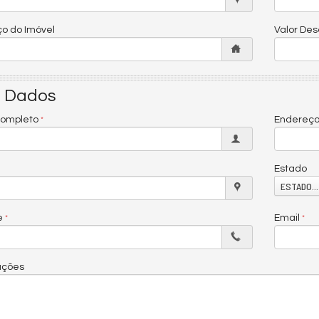
o do Imóvel
Valor De
 Dados
ompleto
Endereç
Estado
ESTADO...
e
Email
ações