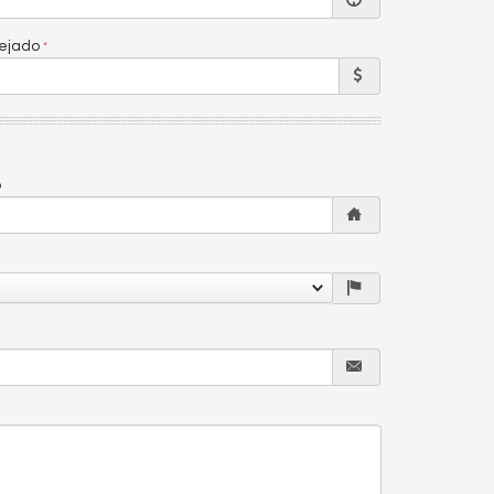
sejado
o