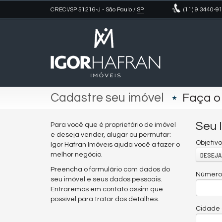
CRECI/SP 51216-J
- São Paulo /
SP
(11)
9.3440-9
Cadastre seu imóvel
Faça o
Seu 
Para você que é proprietário de imóvel
e deseja vender, alugar ou permutar:
Objetivo
Igor Hafran Imóveis ajuda você a fazer o
DESEJA.
melhor negócio.
Preencha o formulário com dados do
Número 
seu imóvel e seus dados pessoais.
Entraremos em contato assim que
possível para tratar dos detalhes.
Cidade 