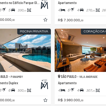
#107
Apartamento no Edifício Parque Global
Apartamento
5
5
4
6
4
330,
270,
26
00
00
00.000,
R$ 7.300.000,
00
00
PISCINA PRIVATIVA
CORAÇÃO DA 
PAULO -
SÃO PAULO -
PANAMBY
VILA ANDRADE
#151
mento Duplex
Apartamento
5
6
4
5
4
500,
307,
00
00
00.000,
R$ 3.980.000,
00
00