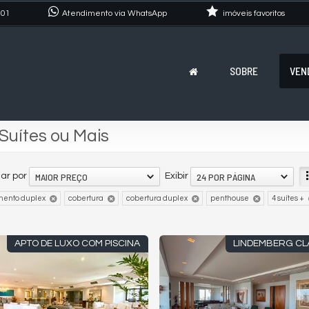
101
Atendimento via WhatsApp
imóveis favoritos
SOBRE
VEN
uítes ou Mais
MAIOR PREÇO
24 POR PÁGINA
ar por
Exibir
mento duplex
cobertura
cobertura duplex
penthouse
4 suítes +
APTO DE LUXO COM PISCINA
LINDEMBERG CL