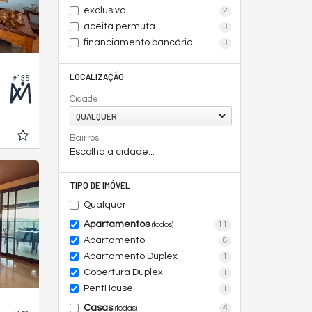
exclusivo
2
aceita permuta
3
financiamento bancário
3
LOCALIZAÇÃO
#135
Cidade
QUALQUER
Bairros
Escolha a cidade...
TIPO DE IMÓVEL
Qualquer
Apartamentos
11
(todos)
Apartamento
8
Apartamento Duplex
1
Cobertura Duplex
1
PentHouse
1
Casas
4
(todas)