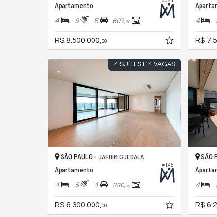
#084
Apartamento
4
5
6
4
607,
00
R$ 8.500.000,
R$ 7.5
00
4 SUÍTES E 4 VAGAS
SÃO PAULO -
SÃO 
JARDIM GUEDALA
#145
Apartamento
Aparta
4
5
4
4
230,
00
R$ 6.300.000,
R$ 6.2
00