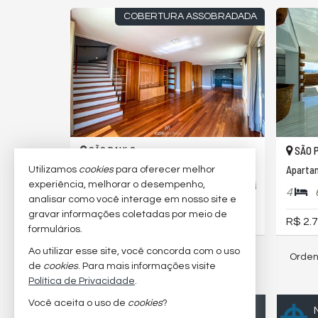
COBERTURA ASSOBRADADA
SÃO PAULO -
SÃO 
PANAMBY
#010
Cobertura Duplex
Aparta
Utilizamos
cookies
para oferecer melhor
experiência, melhorar o desempenho,
4
7
3
4
315,
00
analisar como você interage em nosso site e
gravar informações coletadas por meio de
R$ 3.599.000,
R$ 2.7
00
formulários.
Ao utilizar esse site, você concorda com o uso
Orden
11
imóveis encontrados
de
cookies
. Para mais informações visite
Política de Privacidade
.
(nenhuma avaliação)
Você aceita o uso de
cookies
?
Quer vender seu imóvel?