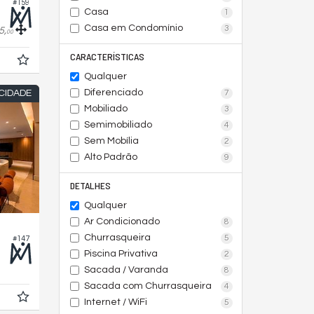
#159
Casa
1
Casa em Condomínio
3
5,
00
CARACTERÍSTICAS
Qualquer
Diferenciado
7
CIDADE
Mobiliado
3
Semimobiliado
4
Sem Mobília
2
Alto Padrão
9
DETALHES
Qualquer
Ar Condicionado
8
Churrasqueira
5
#147
Piscina Privativa
2
Sacada / Varanda
8
Sacada com Churrasqueira
4
Internet / WiFi
5