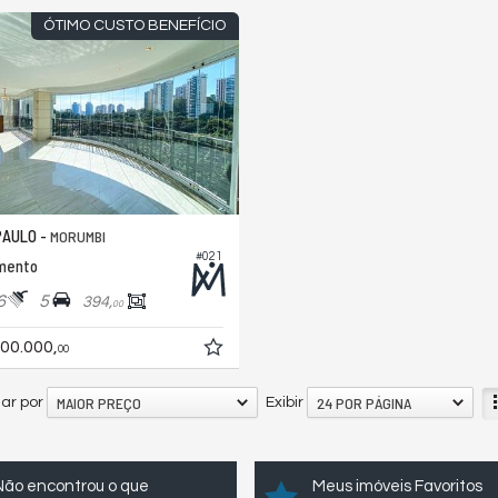
ÓTIMO CUSTO BENEFÍCIO
PAULO -
MORUMBI
#021
mento
6
5
394,
00
00.000,
00
MAIOR PREÇO
24 POR PÁGINA
ar por
Exibir
Não encontrou o que
Meus imóveis Favoritos