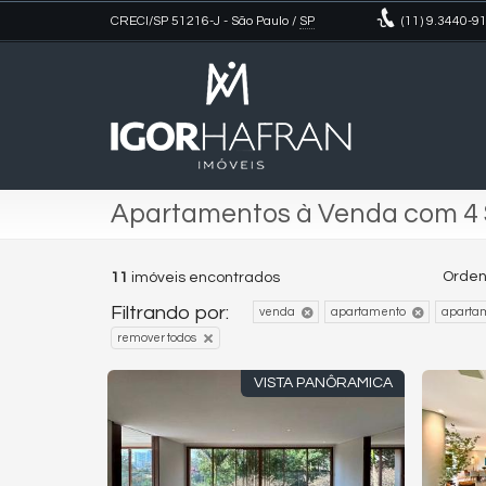
CRECI/SP 51216-J
- São Paulo /
SP
(11)
9.3440-9
Apartamentos à Venda com 4 S
Orden
11
imóveis encontrados
Filtrando por:
venda
apartamento
aparta
remover todos
VISTA PANÔRAMICA