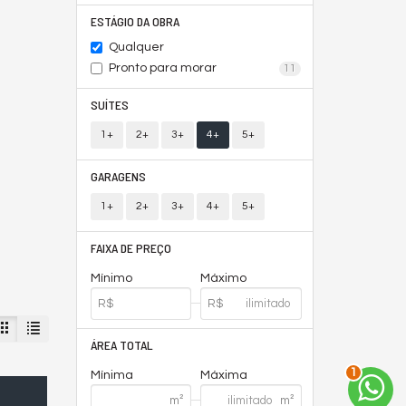
ESTÁGIO DA OBRA
Qualquer
Pronto para morar
11
SUÍTES
1+
2+
3+
4+
5+
GARAGENS
1+
2+
3+
4+
5+
FAIXA DE PREÇO
Mínimo
Máximo
ÁREA TOTAL
2
Mínima
Máxima