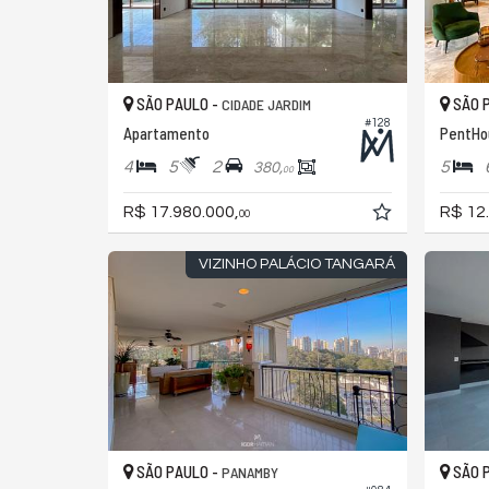
SÃO PAULO -
SÃO 
CIDADE JARDIM
#128
Apartamento
PentHou
4
5
2
5
380,
00
R$ 17.980.000,
R$ 12
00
VIZINHO PALÁCIO TANGARÁ
SÃO PAULO -
SÃO 
PANAMBY