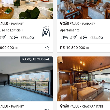
PAULO -
SÃO PAULO -
PANAMBY
PANAMBY
#030
se no Edifício 1
Apartamento
6
10
4
5
6
856,
433,
00
00
.900.000,
R$ 10.800.000,
00
00
PARQUE GLOBAL
PAULO -
SÃO PAULO -
PANAMBY
CHÁCARA ITAIM