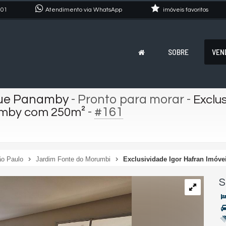
101
Atendimento via WhatsApp
imóveis favoritos
SOBRE
VEN
que Panamby
- Pronto para morar
-
Exclus
-
#161
amby com 250m²
o Paulo
Jardim Fonte do Morumbi
Exclusividade Igor Hafran Imóv
S