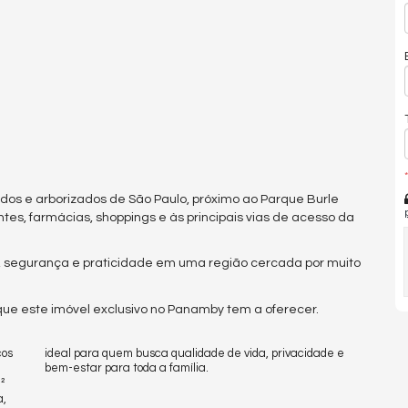
*
dos e arborizados de São Paulo, próximo ao Parque Burle
es, farmácias, shoppings e às principais vias de acesso da
o, segurança e praticidade em uma região cercada por muito
ue este imóvel exclusivo no Panamby tem a oferecer.
ços
ideal para quem busca qualidade de vida, privacidade e
bem-estar para toda a família.
²
a,