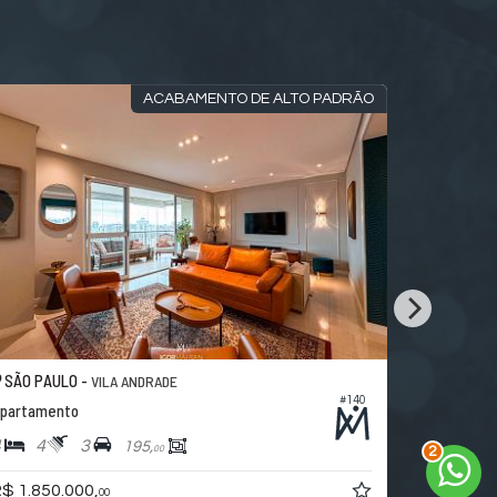
ACABAMENTO DE ALTO PADRÃO
SÃO PAULO -
SÃO PAUL
VILA ANDRADE
#140
partamento
Apartamen
4
4
3
4
6
195,
00
2
$ 1.850.000,
R$ 7.300.
00