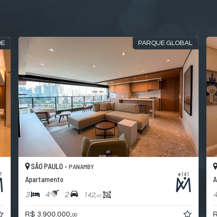
DE
PARQUE GLOBAL
SÃO PAULO -
PANAMBY
7
#141
Apartamento
A
3
4
2
142,
00
R$ 3.900.000,
R
00