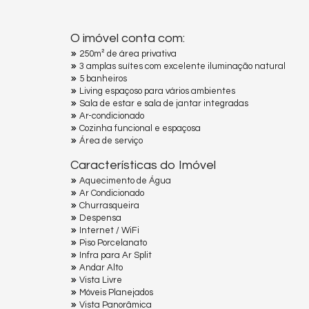
O imóvel conta com:
250m² de área privativa
3 amplas suítes com excelente iluminação natural
5 banheiros
Living espaçoso para vários ambientes
Sala de estar e sala de jantar integradas
Ar-condicionado
Cozinha funcional e espaçosa
Área de serviço
Características do Imóvel
Aquecimento de Água
Ar Condicionado
Churrasqueira
Despensa
Internet / WiFi
Piso Porcelanato
Infra para Ar Split
Andar Alto
Vista Livre
Móveis Planejados
Vista Panorâmica