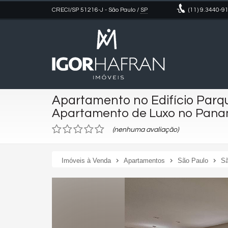
CRECI/SP 51216-J
- São Paulo /
SP
(11)
9.3440-9
Apartamento no Edifício Par
Apartamento de Luxo no Pan
(nenhuma avaliação)
Imóveis à Venda
Apartamentos
São Paulo
Sã