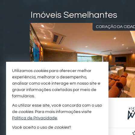
Imóveis Semelhantes
O RÚSTICO
CORAÇÃO DA CIDA
Utilizamos
cookies
para oferecer melhor
experiência, melhorar o desempenho,
analisar como você interage em nosso site e
gravar informações coletadas por meio de
formulários.
SÃO PAULO -
VILA ANDRADE
Ao utilizar esse site, você concorda com o uso
#082
#14
Apartamento
de
cookies
. Para mais informações visite
Política de Privacidade
.
4
5
4
307,
00
Você aceita o uso de
cookies
?
R$ 3.980.000,
00