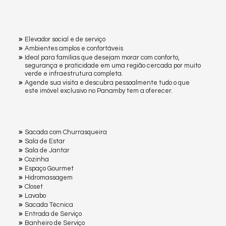
Elevador social e de serviço
Ambientes amplos e confortáveis
Ideal para famílias que desejam morar com conforto,
segurança e praticidade em uma região cercada por muito
verde e infraestrutura completa.
Agende sua visita e descubra pessoalmente tudo o que
este imóvel exclusivo no Panamby tem a oferecer.
Sacada com Churrasqueira
Sala de Estar
Sala de Jantar
Cozinha
Espaço Gourmet
Hidromassagem
Closet
Lavabo
Sacada Técnica
Entrada de Serviço
Banheiro de Serviço