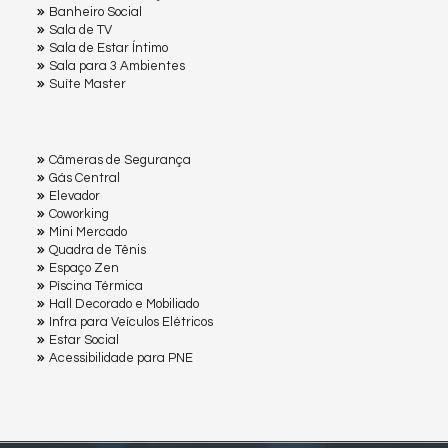
Banheiro Social
Sala de TV
Sala de Estar Íntimo
Sala para 3 Ambientes
Suíte Master
Câmeras de Segurança
Gás Central
Elevador
Coworking
Mini Mercado
Quadra de Tênis
Espaço Zen
Pìscina Térmica
Hall Decorado e Mobiliado
Infra para Veículos Elétricos
Estar Social
Acessibilidade para PNE