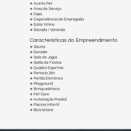
Aceita Pet
Área de Serviço
Copa
Dependência de Empregada
Estar Íntimo
Sacada / Varanda
Características do Empreendimento
Sauna
Gerador
Sala de Jogos
Salão de Festas
Quadra Esportiva
Portaria 24h
Portão Eletrônico
Playground
Brinquedoteca
Pet Care
Automação Predial
Piscina Infantil
Bicicletário