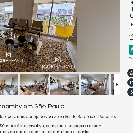
R
Co
I
Os
al
Panamby em São Paulo
ndereços mais desejados da Zona Sul de São Paulo: Panamby.
250m² de área privativa, com planta espaçosa e bem
, privacidade e bem-estar para toda a família.