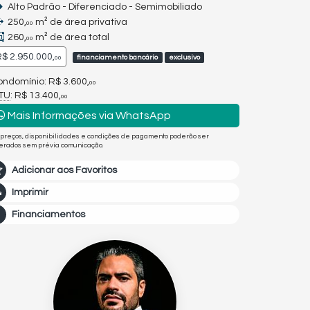
Alto Padrão - Diferenciado - Semimobiliado
250,
m² de área privativa
00
260,
m² de área total
00
$ 2.950.000,
financiamento bancário
exclusivo
00
ndomínio: R$ 3.600,
00
PTU
: R$ 13.400,
00
Mais Informações via WhatsApp
 preços, disponibilidades e condições de pagamento poderão ser
terados sem prévia comunicação.
Adicionar aos Favoritos
Imprimir
Financiamentos