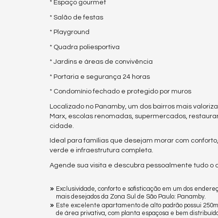
* Espaço gourmet
* Salão de festas
* Playground
* Quadra poliesportiva
* Jardins e áreas de convivência
* Portaria e segurança 24 horas
* Condomínio fechado e protegido por muros
Localizado no Panamby, um dos bairros mais valoriza
Marx, escolas renomadas, supermercados, restaurant
cidade.
Ideal para famílias que desejam morar com confort
verde e infraestrutura completa.
Agende sua visita e descubra pessoalmente tudo o q
Exclusividade, conforto e sofisticação em um dos endere
mais desejados da Zona Sul de São Paulo: Panamby.
Este excelente apartamento de alto padrão possui 250m
de área privativa, com planta espaçosa e bem distribuíd