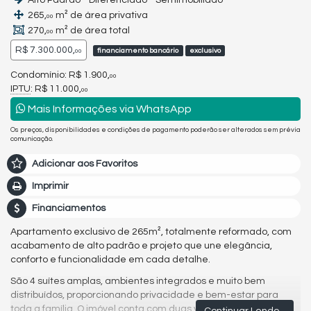
Alto Padrão - Diferenciado - Semimobiliado
265,
m² de área privativa
00
270,
m² de área total
00
R$ 7.300.000,
financiamento bancário
exclusivo
00
Condomínio: R$ 1.900,
00
IPTU
: R$ 11.000,
00
Mais Informações via WhatsApp
Os preços, disponibilidades e condições de pagamento poderão ser alterados sem prévia
comunicação.
Adicionar aos Favoritos
Imprimir
Financiamentos
Apartamento exclusivo de 265m², totalmente reformado, com
acabamento de alto padrão e projeto que une elegância,
conforto e funcionalidade em cada detalhe.
São 4 suítes amplas, ambientes integrados e muito bem
distribuídos, proporcionando privacidade e bem-estar para
toda a família. O imóvel conta com duas varandas