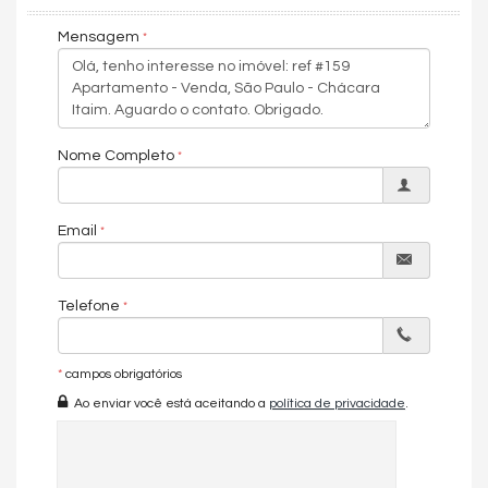
redefine o conceito de qualidade de vida e alto padrão.
✨ Um imóvel raro para quem busca exclusividade, localização
Mensagem
privilegiada e uma vista simplesmente inesquecível.
265m² | 4 Suítes | 2 Varandas | Varanda Gourmet | Vista
Panorâmica | Reformado | Alto Padrão | Parque Global.
Nome Completo
Características do Imóvel
Aquecimento de Água
Ar Condicionado
Churrasqueira
Email
Despensa
Piso de Madeira
Internet / WiFi
Telefone
Piso Porcelanato
TV a Cabo
Infra para Ar Split
Andar Alto
*
campos obrigatórios
Vista Livre
Ao enviar você está aceitando a
política de privacidade
.
Acabamento em Gesso
Móveis Planejados
Fechadura Eletrônica
Vista Panorâmica
Aceita Pet