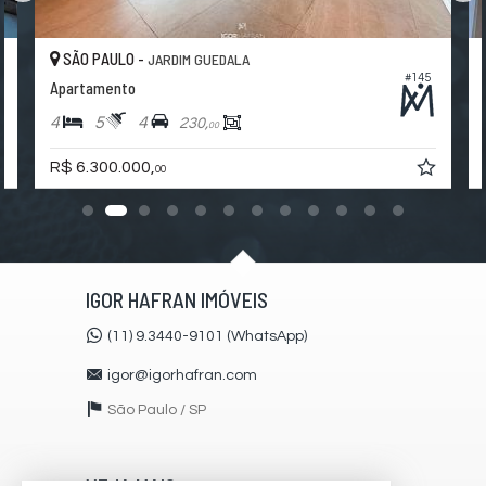
Suíte Master
Características do Empreendimento
SÃO PAULO -
JARDIM GUEDALA
Bar
#145
Apartamento
Gerador
Sala de Jogos
4
5
4
230,
00
Salão de Festas
Cinema
R$ 6.300.000,
Quadra Esportiva
00
Portaria 24h
Medidores Individuais
Captação de Água
Portão Eletrônico
Playground
Brinquedoteca
IGOR HAFRAN IMÓVEIS
Quiosque Externo
Automação Predial
(11) 9.3440-9101 (WhatsApp)
Piscina Infantil
Bicicletário
igor@igorhafran.com
Câmeras de Segurança
Gás Central
São Paulo /
SP
Elevador
Depósito
Coworking
Boliche
VEJA MAIS