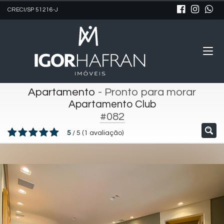
CRECI/SP 51216-J
Apartamento
- Pronto para morar
Apartamento Club
#082
5
/
5
(
1
avaliação)