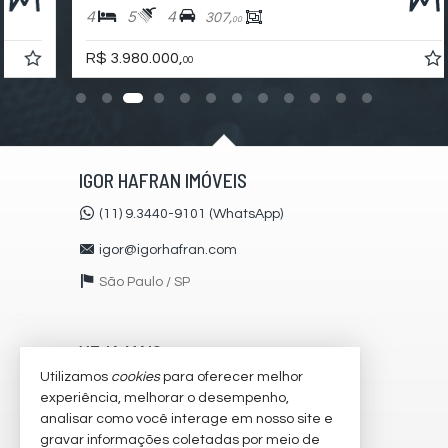
4
5
4
307,
00
R$ 3.980.000,
00
IGOR HAFRAN IMÓVEIS
(11) 9.3440-9101 (WhatsApp)
igor@igorhafran.com
São Paulo /
SP
VEJA MAIS
Utilizamos
cookies
para oferecer melhor
receba nosso newsletter
experiência, melhorar o desempenho,
analisar como você interage em nosso site e
cadastre seu imóvel
gravar informações coletadas por meio de