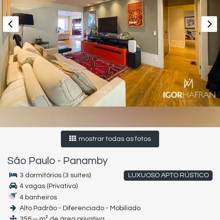
mostrar todas as fotos
São Paulo
-
Panamby
3 dormitórios (3 suítes)
LUXUOSO APTO RÚSTICO
4 vagas (Privativa)
4 banheiros
Alto Padrão - Diferenciado - Mobiliado
356,
m² de área privativa
00