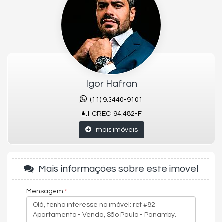
Jardim
Piscina
Playground
Quadra Poliesportiva
Sala de Ginástica
Salão de Festa
Salão de Jogos
Sauna
Igor Hafran
Características do Imóvel
Sacada / Varanda
(11) 9.3440-9101
Sala
Sala de Estar
CRECI 94.482-F
Sala de Jantar
mais imóveis
Cozinha
Sacada Integrada
Closet
Entrada de Serviço
Banheiro Social
Mais informações sobre este imóvel
Suíte Master
Suíte Standard
Mensagem
Piso de Madeira
Decorado
Acabamento em Gesso