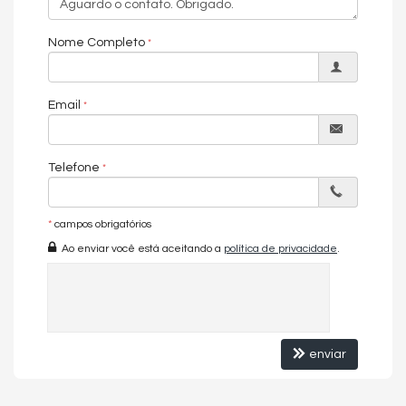
Endereço:
Rua Forte William
Nome Completo
Panamby
São Paulo /
SP
Email
Telefone
*
campos obrigatórios
Ao enviar você está aceitando a
política de privacidade
.
enviar