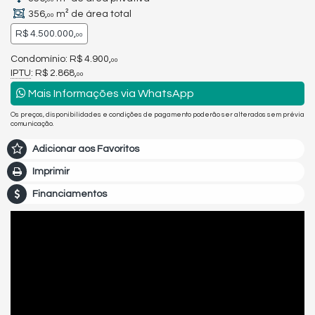
356,
m² de área total
00
R$ 4.500.000,
00
Condomínio: R$ 4.900,
00
IPTU
: R$ 2.868,
00
Mais Informações via WhatsApp
Os preços, disponibilidades e condições de pagamento poderão ser alterados sem prévia
comunicação.
Adicionar aos Favoritos
Imprimir
Financiamentos