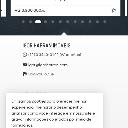
Portão Eletrônico
Playground
R$ 3.900.000,
00
Brinquedoteca
Automação Predial
Piscina Infantil
Bicicletário
Câmeras de Segurança
Gás Central
Elevador
IGOR HAFRAN IMÓVEIS
Depósito
Pet Place
(11) 9.3440-9101 (WhatsApp)
Coworking
Mini Mercado
igor@igorhafran.com
Deck Molhado
Solarium
São Paulo /
SP
Espaço Zen
Pìscina Térmica
Sala de Reunião
VEJA MAIS
Entrada para Banhistas
Hall Decorado e Mobiliado
Utilizamos
cookies
para oferecer melhor
receba nosso newsletter
Painéis de Energia Solar
experiência, melhorar o desempenho,
Infra para Veículos Elétricos
analisar como você interage em nosso site e
cadastre seu imóvel
Estar Social
gravar informações coletadas por meio de
Acessibilidade para PNE
imóveis favoritos
Hidromassagem
formulários.