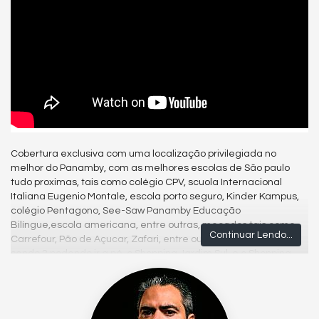
Cobertura exclusiva com uma localização privilegiada no
melhor do Panamby, com as melhores escolas de São paulo
tudo proximas, tais como colégio CPV, scuola Internacional
Italiana Eugenio Montale, escola porto seguro, Kinder Kampus,
colégio Pentagono, See-Saw Panamby Educação
Bilíngue,escola americana, entre outras, mecados tais como,
Continuar Lendo...
Carrefour, Pão de Açucar, Zafari, entre outros, 4 shoppings
sendo 2 podendo ir a pé, o Shopping Jardim Sul, e o Shopping
Morumbi Tower, academia exclusiva com equipamentos de alto
padrão dentro do condomínio, salão de beleza, salão de festas
com pé direito alto, cinema com tela gigantesca já com
internet instalada em todos os espaços de convivencia, piscina