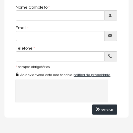
Piso Porcelanato
Nome Completo
Infra para Ar Split
Andar Alto
Vista Livre
Decorado
Email
Acabamento em Gesso
Móveis Planejados
Fechadura Eletrônica
Vista Panorâmica
Telefone
Mezanino
Área de Serviço
Copa/Cozinha
Dependência de Empregada
*
campos obrigatórios
Home Office
Ao enviar você está aceitando a
política de privacidade
.
Estar Íntimo
Sacada / Varanda
Sacada com Churrasqueira
Sala
Sala de Estar
Sala de Jantar
Sala para 2 Ambientes
enviar
Terraço
Cozinha
Espaço Gourmet
Sacada Integrada