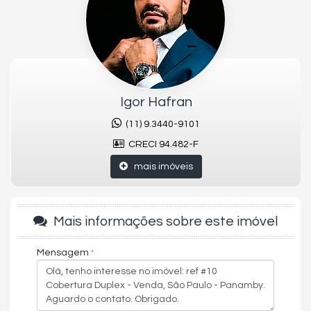
descoberta e coberta aquecidas, bairro com exclusivos
restaurantes como Chalezinho, Temakeria e cia, cabana
burguer, outback, almanara, ayoama, cuccina, entre outras
opções. Academias de lutas como Gracie Morumbi, Academia
de natação como Borges.
Piso de madeira.
Igor Hafran
área Gourmet com churrasqueira de ferro embutido.
Varanda com hidromassagem e lavabo.
(11) 9.3440-9101
Sala íntima.
CRECI 94.482-F
Quartos auxiliares.
Banheiro com ducha e cuba dupla .
mais imóveis
Sala de visita separada da sala íntima.
Características do Imóvel
Aquecimento de Água
Ar Condicionado
Mais informações sobre este imóvel
Calefação
Churrasqueira
Mensagem
Despensa
Sistema de Alarme
Piso Cerâmico
Piso de Madeira
Internet / WiFi