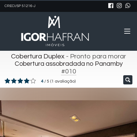
CRECI/SP 51216-J
Cobertura Duplex
- Pronto para morar
Cobertura assobradada no Panamby
#010
4
/
5
(
1
avaliação)