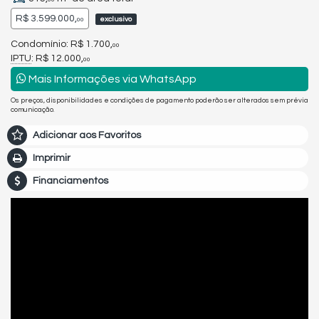
R$ 3.599.000,
exclusivo
00
Condomínio: R$ 1.700,
00
IPTU
: R$ 12.000,
00
Mais Informações via WhatsApp
Os preços, disponibilidades e condições de pagamento poderão ser alterados sem prévia
comunicação.
Adicionar aos Favoritos
Imprimir
Financiamentos