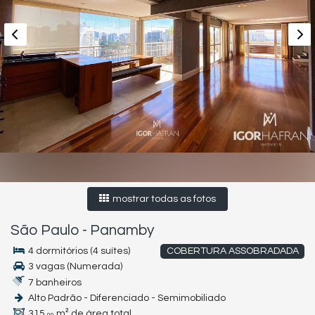
mostrar todas as fotos
São Paulo
-
Panamby
4 dormitórios (4 suítes)
COBERTURA ASSOBRADADA
3 vagas (Numerada)
7 banheiros
Alto Padrão - Diferenciado - Semimobiliado
315,
m² de área total
00