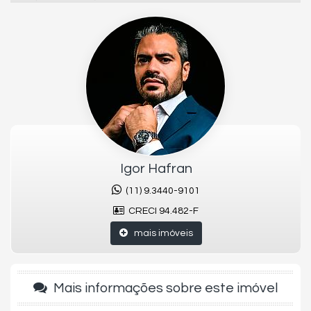
exclusivo ao Club
, com amenities esportivos de alto padrão,
áreas sociais e de lazer que garantem o máximo em
privacidade e qualidade de vida
. Localizado ao lado do
Shopping Cidade Jardim
, você terá fácil acesso às melhores
marcas nacionais e internacionais, gastronomia e atrações
culturais.
O Fasano Residences ainda oferece os excepcionais
serviços
de hospitalidade Fasano
, incluindo lobby com concierge,
quadras de beach tennis
, meeting rooms, biblioteca, e mais de
2.000m² de áreas verdes
e jardins.
Agende sua visita e descubra o novo padrão de exclusividade e
Igor Hafran
conforto!
(11) 9.3440-9101
Aquecimento Central
CRECI 94.482-F
Hidromassagem
mais imóveis
Playground
Quadra Poliesportiva
Sala de Ginástica
Garagem para visitas
Mais informações sobre este imóvel
Características do Imóvel
Área de Serviço