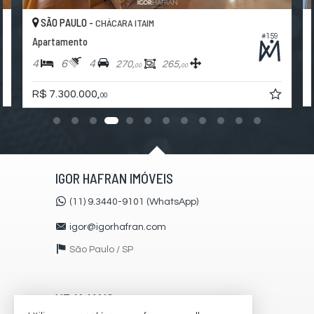
SÃO PAULO -
CHÁCARA ITAIM
#159
Apartamento
4
6
4
270,
265,
00
00
R$ 7.300.000,
00
IGOR HAFRAN IMÓVEIS
(11) 9.3440-9101 (WhatsApp)
igor@igorhafran.com
São Paulo /
SP
VEJA MAIS