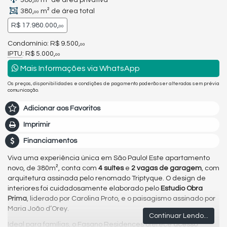
380,
m² de área privativa
00
380,
m² de área total
00
R$ 17.980.000,
00
Condomínio: R$ 9.500,
00
IPTU
: R$ 5.000,
00
Mais Informações via WhatsApp
Os preços, disponibilidades e condições de pagamento poderão ser alterados sem prévia
comunicação.
Adicionar aos Favoritos
Imprimir
Financiamentos
Viva uma experiência única em São Paulo! Este apartamento
novo, de 380m², conta com
4 suítes
e
2 vagas de garagem
, com
arquitetura assinada pelo renomado Triptyque. O design de
interiores foi cuidadosamente elaborado pelo
Estudio Obra
Prima
, liderado por Carolina Proto, e o paisagismo assinado por
Maria João d’Orey.
Continuar Lendo...
Ideal para famílias, o Fasano Residences oferece
acesso