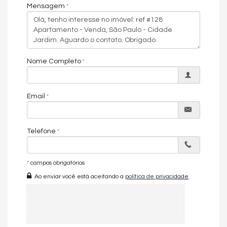
Mensagem
Sala
Cozinha
Closet
Banheiro de Serviço
Suíte Master
Suíte Standard
Piso de Madeira
Nome Completo
Internet / WiFi
Acabamento em Gesso
Vista Panorâmica
Email
Características do Empreendimento
Sauna
Sala de Jogos
Telefone
Salão de Festas
Piscina
Espaço Gourmet
Espaço Fitness
*
campos obrigatórios
Piscina Infantil
Ao enviar você está aceitando a
política de privacidade
.
Elevador
Depósito
Solarium
Pìscina Térmica
Sala de Reunião
RoofTop