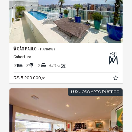
SÃO PAULO -
PANAMBY
#081
Cobertura
3
3
2
540,
00
R$ 5.200.000,
00
LUXUOSO APTO RÚSTICO