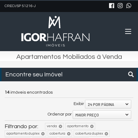
CRECI/SP 51216-J
Apartamentos Mobiliados à Venda
Encontre seu Imóvel
14
imóveis encontrados
24 POR PÁGINA
Exibir
MAIOR PREÇO
Ordenar por
Filtrando por:
venda
apartamento
apartamento duplex
cobertura
cobertura duplex