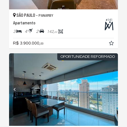
SÃO PAULO -
PANAMBY
#141
Apartamento
3
4
2
142,
00
R$ 3.900.000,
00
OPORTUNIDADE REFORMADO