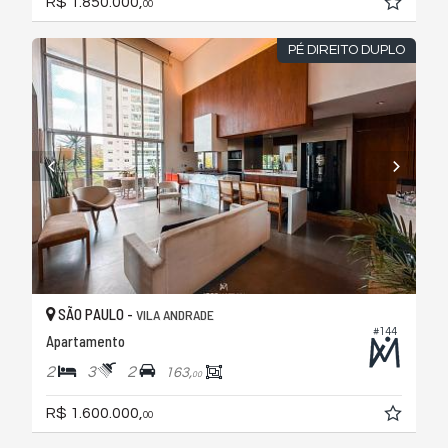
R$ 1.850.000,
00
PÉ DIREITO DUPLO
SÃO PAULO -
VILA ANDRADE
#144
Apartamento
2
3
2
163,
00
R$ 1.600.000,
00