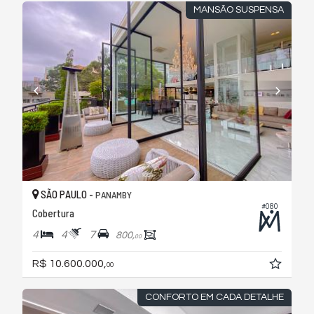
MANSÃO SUSPENSA
SÃO PAULO -
PANAMBY
#080
Cobertura
4
4
7
800,
00
R$ 10.600.000,
00
CONFORTO EM CADA DETALHE