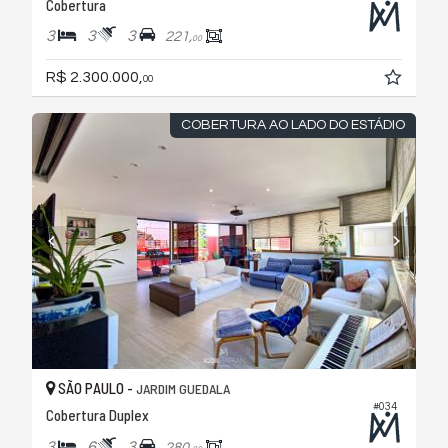
Cobertura
3
3
3
221,
00
R$ 2.300.000,
00
COBERTURA AO LADO DO ESTÁDIO
SÃO PAULO -
JARDIM GUEDALA
#034
Cobertura Duplex
3
6
3
280,