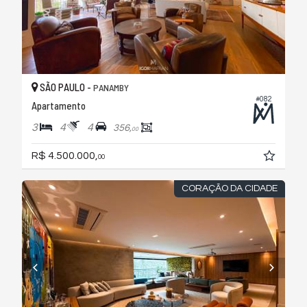
SÃO PAULO -
PANAMBY
#082
Apartamento
3
4
4
356,
00
R$ 4.500.000,
00
CORAÇÃO DA CIDADE