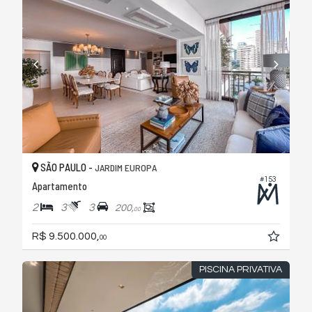
SÃO PAULO -
JARDIM EUROPA
#153
Apartamento
2
3
3
200,
00
R$ 9.500.000,
00
PISCINA PRIVATIVA