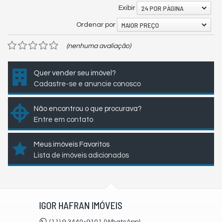
24 POR PÁGINA
Exibir
MAIOR PREÇO
Ordenar por
(nenhuma avaliação)
Quer vender seu imóvel?
Cadastre-se e anuncie conosco
Não encontrou o que procurava?
Entre em contato
Meus imóveis Favoritos
Lista de imóveis adicionados
IGOR HAFRAN IMÓVEIS
(11) 9.3440-9101 (WhatsApp)