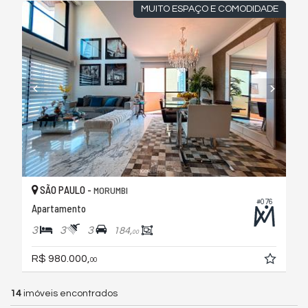
MUITO ESPAÇO E COMODIDADE
SÃO PAULO -
MORUMBI
#076
Apartamento
3
3
3
184,
00
R$ 980.000,
00
14
imóveis encontrados