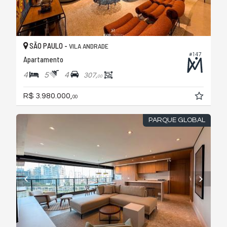
SÃO PAULO -
VILA ANDRADE
#147
Apartamento
4
5
4
307,
00
R$ 3.980.000,
00
PARQUE GLOBAL