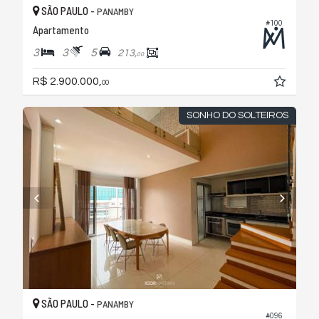
SÃO PAULO -
PANAMBY
#100
Apartamento
3
3
5
213,
00
R$ 2.900.000,
00
SONHO DO SOLTEIROS
SÃO PAULO -
PANAMBY
#096