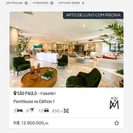
penthouse
mobiliado
remover todos
APTO DE LUXO COM PISCINA
SÃO PAULO -
PANAMBY
#030
PentHouse no Edifício 1
5
6
10
856,
00
R$ 12.900.000,
00