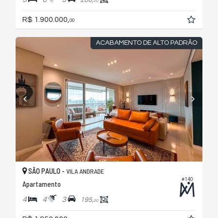
00
R$ 1.900.000,
00
ACABAMENTO DE ALTO PADRÃO
SÃO PAULO -
VILA ANDRADE
#140
Apartamento
4
4
3
195,
00