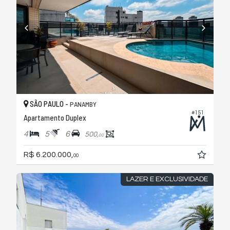
SÃO PAULO -
PANAMBY
#151
Apartamento Duplex
4
5
6
500,
00
R$ 6.200.000,
00
LAZER E EXCLUSIVIDADE