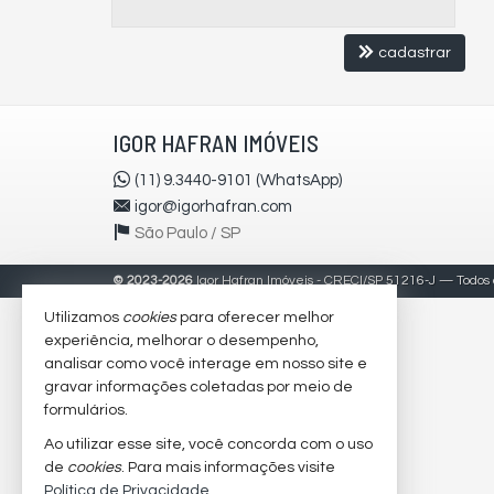
cadastrar
IGOR HAFRAN IMÓVEIS
(11) 9.3440-9101 (WhatsApp)
igor@igorhafran.com
São Paulo /
SP
©
2023-
2026
Igor Hafran Imóveis -
CRECI/SP 51216-J
— Todos o
Utilizamos
cookies
para oferecer melhor
experiência, melhorar o desempenho,
analisar como você interage em nosso site e
gravar informações coletadas por meio de
formulários.
Ao utilizar esse site, você concorda com o uso
de
cookies
. Para mais informações visite
Política de Privacidade
.