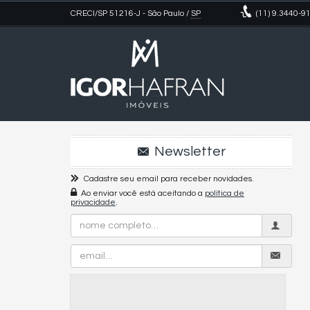
CRECI/SP 51216-J
- São Paulo /
SP
(11)
9.3440-9
Newsletter
Cadastre seu email para receber novidades.
Ao enviar você está aceitando a
política de
privacidade
.
Nome
Completo
Email