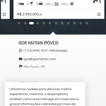
Solarium
3
5
4
260,
250,
00
00
Espaço Zen
Pìscina Térmica
R$ 2.950.000,
00
Entrada para Banhistas
Hall Decorado e Mobiliado
Infra para Veículos Elétricos
Estar Social
Endereço:
IGOR HAFRAN IMÓVEIS
Rua Doutor James Ferraz Alvim
Morumbi
(11) 9.3440-9101 (WhatsApp)
São Paulo /
SP
igor@igorhafran.com
São Paulo /
SP
VEJA MAIS
Utilizamos
cookies
para oferecer melhor
receba nosso newsletter
experiência, melhorar o desempenho,
analisar como você interage em nosso site e
cadastre seu imóvel
gravar informações coletadas por meio de