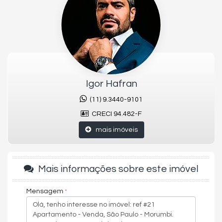
porcelanato e mármore em todos os banheiros, este
apartamento é simplesmente deslumbrante. E não para por aí -
o lazer do condomínio conta com piscina aquecida,
brinquedoteca, academia, espaço mulher, sauna e um belo
jardim. Agende sua visita hoje mesmo e descubra como é viver
no auge do luxo e do conforto!
Duas Torres
Igor Hafran
Andar Alto
Apartamento Privativo
(11) 9.3440-9101
fechadura digital
CRECI 94.482-F
entrada de serviço
Jardim Vertical
mais imóveis
Varanda totalmente envidraçada
04 ambientes de sala
Eletrodomésticos Embutidos Brastemp
despensa
Mais informações sobre este imóvel
Escritório
Closet Imenso
Banheira com Hidro
Mensagem
Armários Planejados
quartos Grandes
Piscina Aquecida
Lava Rápido