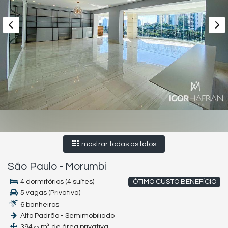
mostrar todas as fotos
São Paulo
-
Morumbi
4 dormitórios (4 suítes)
ÓTIMO CUSTO BENEFÍCIO
5 vagas (Privativa)
6 banheiros
Alto Padrão - Semimobiliado
394,
m² de área privativa
00