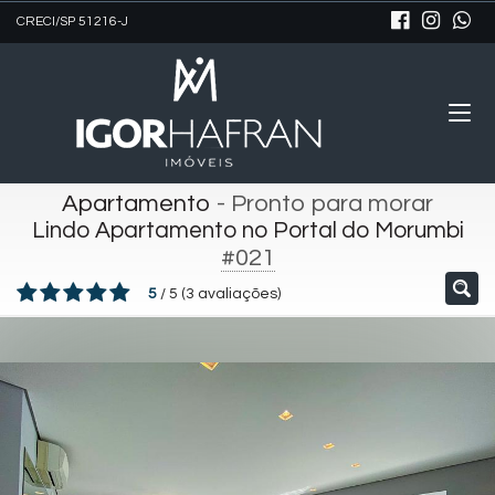
CRECI/SP 51216-J
Apartamento
- Pronto para morar
Lindo Apartamento no Portal do Morumbi
#021
5
/
5
(
3
avaliações)