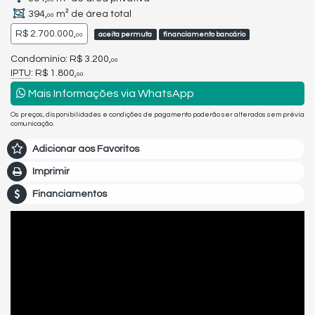
394,
m² de área total
00
R$ 2.700.000,
aceita permuta
financiamento bancário
00
Condomínio: R$ 3.200,
00
IPTU
: R$ 1.800,
00
Mais Informações via WhatsApp
Os preços, disponibilidades e condições de pagamento poderão ser alterados sem prévia
comunicação.
Adicionar aos Favoritos
Imprimir
Financiamentos