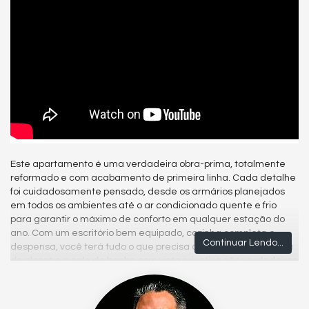
Este apartamento é uma verdadeira obra-prima, totalmente
reformado e com acabamento de primeira linha. Cada detalhe
foi cuidadosamente pensado, desde os armários planejados
em todos os ambientes até o ar condicionado quente e frio
para garantir o máximo de conforto em qualquer estação do
ano. Com um escritório bem equipado, cozinha completa e
Continuar Lendo...
despensa, você terá tudo o que precisa ao seu alcance. A sala
de closet e a sala de banho com vista privativa são verdadeiros
refúgios de tranquilidade, enquanto o quarto do casal com
terraço oferece um espaço perfeito para relaxar e apreciar a
vista. Com uma iluminação natural em todos os ambientes, piso