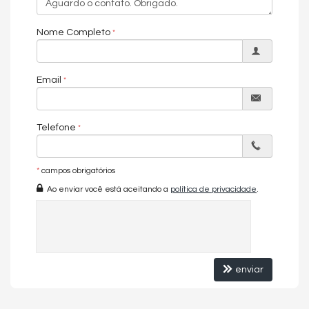
pomar
05 vagas
Nome Completo
Características do Imóvel
Aquecimento de Água
Ar Condicionado
Email
Despensa
Piso Porcelanato
Infra para Ar Split
Andar Alto
Telefone
Vista Livre
Acabamento em Gesso
Móveis Planejados
Fechadura Eletrônica
*
campos obrigatórios
Vista Panorâmica
Ao enviar você está aceitando a
política de privacidade
.
Área de Serviço
Copa
Copa/Cozinha
Sacada / Varanda
Sala
Sala de Estar
Sala de Jantar
enviar
Terraço
Cozinha
Sacada Integrada