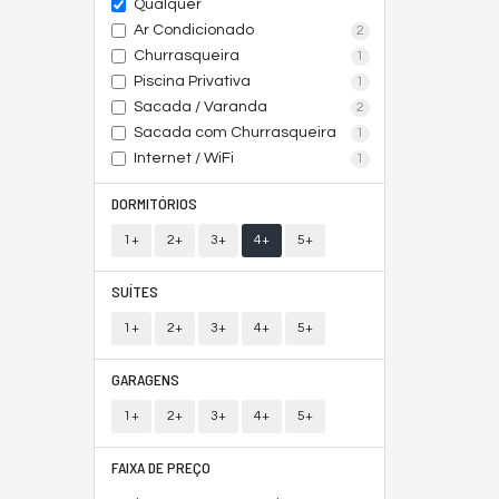
Qualquer
Ar Condicionado
2
Churrasqueira
1
Piscina Privativa
1
Sacada / Varanda
2
Sacada com Churrasqueira
1
Internet / WiFi
1
DORMITÓRIOS
1+
2+
3+
4+
5+
SUÍTES
1+
2+
3+
4+
5+
GARAGENS
1+
2+
3+
4+
5+
FAIXA DE PREÇO