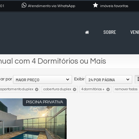
101
Atendimento via WhatsApp
imóveis favoritos
SOBRE
VEN
ual com 4 Dormitórios ou Mais
MAIOR PREÇO
24 POR PÁGINA
ar por
Exibir
apartamento duplex
cobertura duplex
4 dormitórios +
remover todos
PISCINA PRIVATIVA