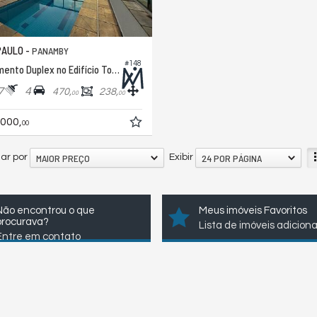
PAULO -
PANAMBY
#148
Apartamento Duplex no Edifício Torre Vert
7
4
470,
238,
00
00
.000,
00
MAIOR PREÇO
24 POR PÁGINA
ar por
Exibir
Não encontrou o que
Meus imóveis Favoritos
procurava?
Lista de imóveis adicion
Entre em contato