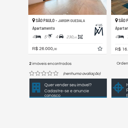
SÃO PAULO -
SÃO 
JARDIM GUEDALA
#145
Apartamento
4
5
4
4
230,
00
R$ 26.000,
R$ 16
00
Orden
2
imóveis encontrados
(nenhuma avaliação)
Quer vender seu imóvel?
Cadastre-se e anuncie
conosco