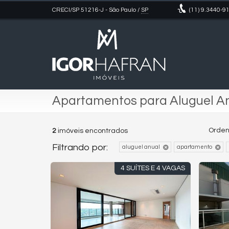
CRECI/SP 51216-J
- São Paulo /
SP
(11)
9.3440-9
Apartamentos para Aluguel An
Orden
2
imóveis encontrados
Filtrando por:
aluguel anual
apartamento
4 SUÍTES E 4 VAGAS