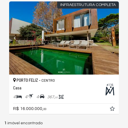
INFRAESTRUTURA COMPLETA
PORTO FELIZ -
CENTRO
#116
Casa
4
4
4
367,
00
R$ 16.000.000,
00
1
imóvel encontrado