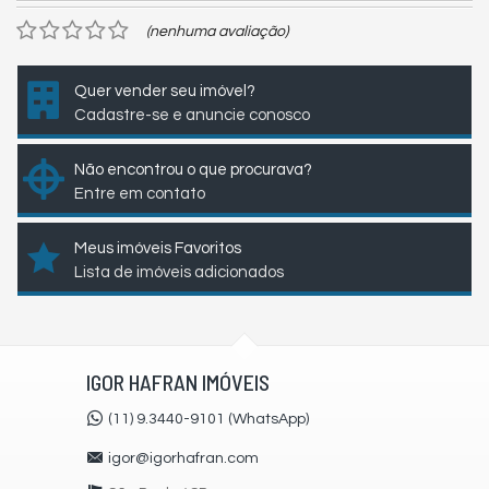
(nenhuma avaliação)
Quer vender seu imóvel?
Cadastre-se e anuncie conosco
Não encontrou o que procurava?
Entre em contato
Meus imóveis Favoritos
Lista de imóveis adicionados
IGOR HAFRAN IMÓVEIS
(11) 9.3440-9101 (WhatsApp)
igor@igorhafran.com