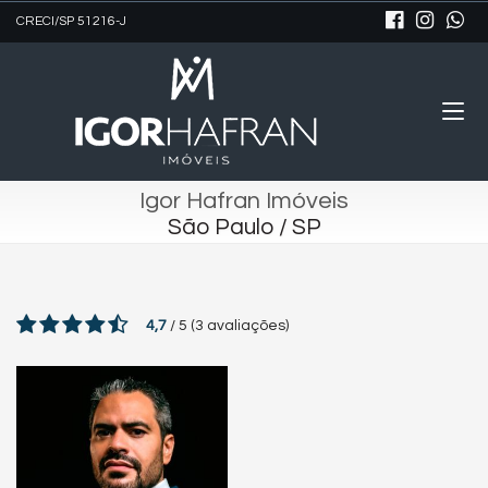
CRECI/SP 51216-J
Igor Hafran Imóveis
São Paulo / SP
4,7
/
5
(
3
avaliações)