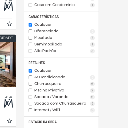
#110
Casa em Condomínio
1
CARACTERÍSTICAS
Qualquer
Diferenciado
5
Mobiliado
7
DIDADE
Semimobiliado
1
Alto Padrão
5
DETALHES
Qualquer
Ar Condicionado
5
Churrasqueira
6
Piscina Privativa
2
Sacada / Varanda
6
#076
Sacada com Churrasqueira
5
Internet / WiFi
2
ESTÁGIO DA OBRA