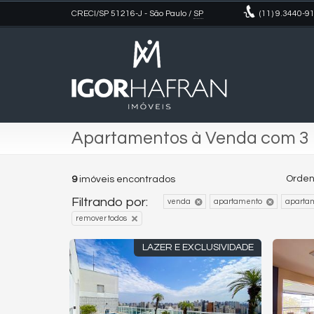
CRECI/SP 51216-J
- São Paulo /
SP
(11)
9.3440-9
Apartamentos à Venda com 3 
Orden
9
imóveis encontrados
Filtrando por:
venda
apartamento
aparta
remover todos
LAZER E EXCLUSIVIDADE