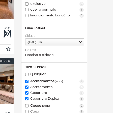
exclusivo
2
aceita permuta
1
financiamento bancário
3
LOCALIZAÇÃO
#141
Cidade
QUALQUER
Bairros
Escolha a cidade...
ILIADO
TIPO DE IMÓVEL
Qualquer
Apartamentos
9
(todos)
Apartamento
5
Cobertura
3
Cobertura Duplex
1
Casas
2
(todas)
Casa
1