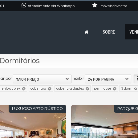
101
Atendimento via WhatsApp
imóveis favoritos
SOBRE
VEN
Dormitórios
MAIOR PREÇO
24 POR PÁGINA
ar por
Exibir
mento duplex
cobertura
cobertura duplex
penthouse
3 dormitór
LUXUOSO APTO RÚSTICO
PARQUE 