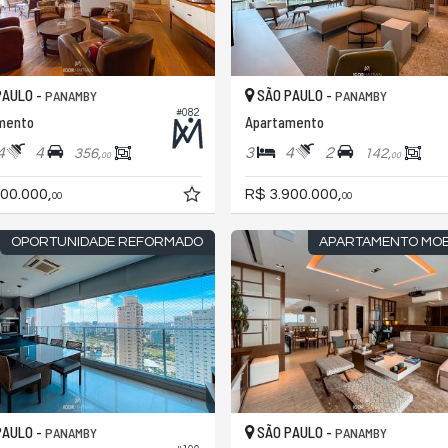
PAULO -
SÃO PAULO -
PANAMBY
PANAMBY
#082
mento
Apartamento
4
4
3
4
2
356,
142,
00
00
00.000,
R$ 3.900.000,
00
00
OPORTUNIDADE REFORMADO
APARTAMENTO MOB
PAULO -
SÃO PAULO -
PANAMBY
PANAMBY