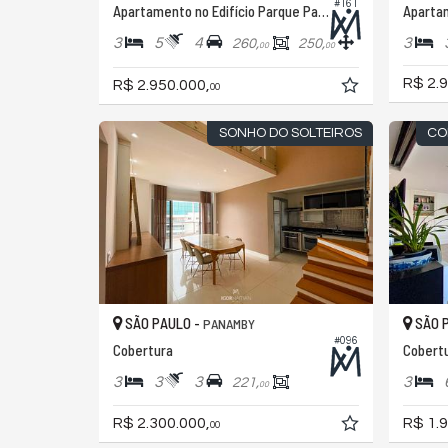
#161
Apartamento no Edifício Parque Panamby
Aparta
3
5
4
3
260,
250,
00
00
R$ 2.9
R$ 2.950.000,
00
SONHO DO SOLTEIROS
CO
SÃO PAULO -
SÃO 
PANAMBY
#096
Cobertura
Cobertu
3
3
3
3
221,
00
R$ 2.300.000,
R$ 1.9
00