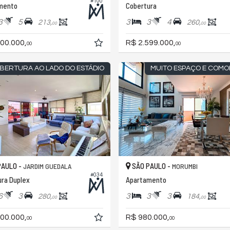
#100
mento
Cobertura
3
5
3
3
4
213,
260,
00
00
00.000,
R$ 2.599.000,
00
00
BERTURA AO LADO DO ESTÁDIO
MUITO ESPAÇO E COMO
PAULO -
SÃO PAULO -
JARDIM GUEDALA
MORUMBI
#034
ra Duplex
Apartamento
6
3
3
3
3
280,
184,
00
00
00.000,
R$ 980.000,
00
00