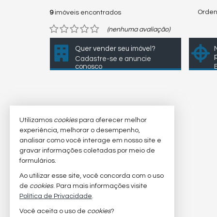
Orden
9
imóveis encontrados
(nenhuma avaliação)
Quer vender seu imóvel?
Cadastre-se e anuncie
conosco
Utilizamos
cookies
para oferecer melhor
experiência, melhorar o desempenho,
analisar como você interage em nosso site e
gravar informações coletadas por meio de
formulários.
Ao utilizar esse site, você concorda com o uso
de
cookies
. Para mais informações visite
Política de Privacidade
.
Você aceita o uso de
cookies
?