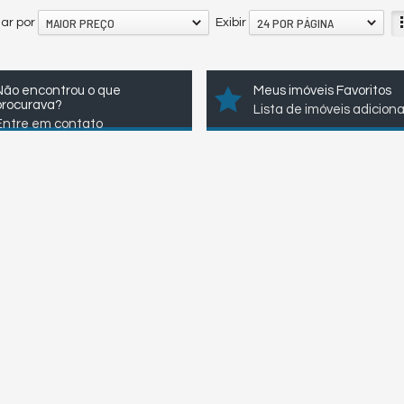
MAIOR PREÇO
24 POR PÁGINA
ar por
Exibir
Não encontrou o que
Meus imóveis Favoritos
procurava?
Lista de imóveis adicion
Entre em contato