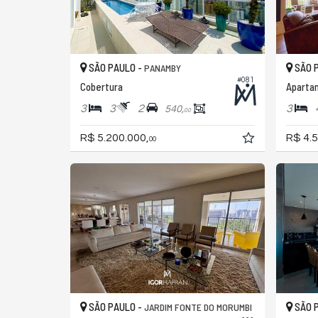
SÃO PAULO -
SÃO 
PANAMBY
#081
Cobertura
Aparta
3
3
2
3
540,
00
R$ 5.200.000,
R$ 4.5
00
SÃO PAULO -
SÃO 
JARDIM FONTE DO MORUMBI