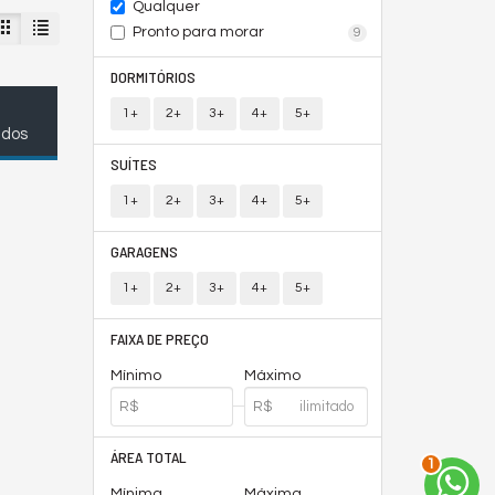
Qualquer
Pronto para morar
9
DORMITÓRIOS
1+
2+
3+
4+
5+
ados
SUÍTES
1+
2+
3+
4+
5+
GARAGENS
1+
2+
3+
4+
5+
FAIXA DE PREÇO
Mínimo
Máximo
2
ÁREA TOTAL
Mínima
Máxima