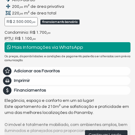
Alto Padrão
200,
m² de área privativa
00
220,
m² de área total
00
R$ 2.500.000,
financiamento bancário
00
Condomínio: R$ 1.700,
00
IPTU
: R$ 1.100,
00
Mais Informações via WhatsApp
Os preços, disponibilidades e condições de pagamento poderão ser alterados sem prévia
comunicação.
Adicionar aos Favoritos
Imprimir
Financiamentos
Elegância, espaço e conforto em um só lugar!
Este apartamento de 210m² une sofisticação e praticidade em
uma das melhores localizações do Panamby.
O imóvel é totalmente mobiliado, com ambientes amplos, bem
iluminados e planejados para proporcionar o máximo de