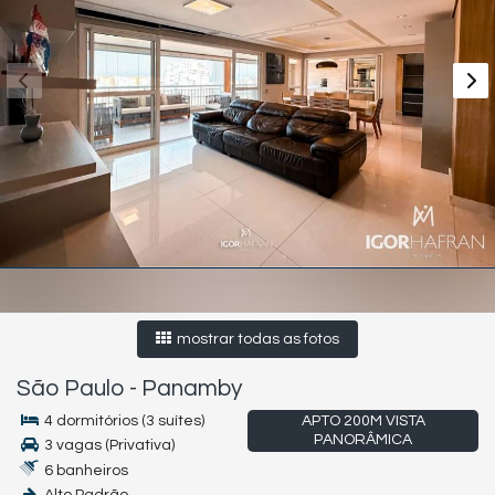
mostrar todas as fotos
São Paulo
-
Panamby
4 dormitórios (3 suítes)
APTO 200M VISTA
PANORÂMICA
3 vagas (Privativa)
6 banheiros