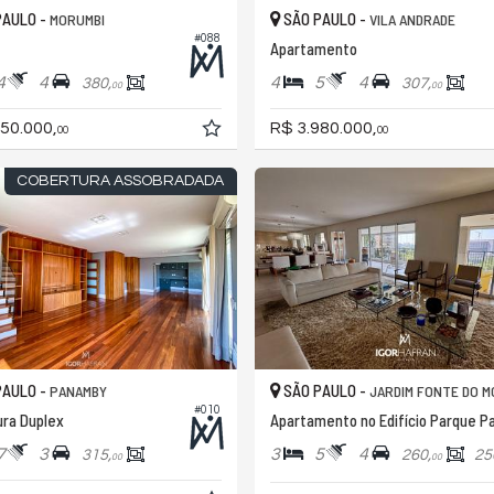
PAULO -
SÃO PAULO -
MORUMBI
VILA ANDRADE
#088
Apartamento
4
4
4
5
4
380,
307,
00
00
50.000,
R$ 3.980.000,
00
00
COBERTURA ASSOBRADADA
PAULO -
SÃO PAULO -
PANAMBY
JARDIM FONTE DO M
#010
ra Duplex
7
3
3
5
4
315,
260,
25
00
00