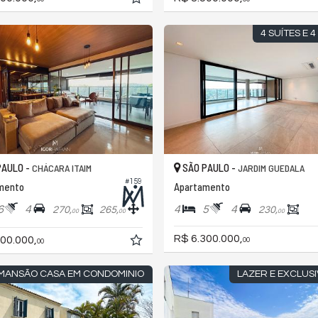
4 SUÍTES E 
PAULO -
SÃO PAULO -
CHÁCARA ITAIM
JARDIM GUEDALA
#159
mento
Apartamento
6
4
4
5
4
270,
265,
230,
00
00
00
R$ 6.300.000,
00.000,
00
00
MANSÃO CASA EM CONDOMINIO
LAZER E EXCLUSI