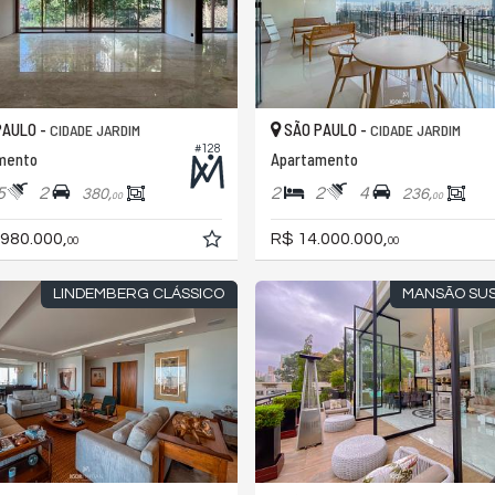
PAULO -
SÃO PAULO -
CIDADE JARDIM
CIDADE JARDIM
#128
mento
Apartamento
5
2
2
2
4
380,
236,
00
00
.980.000,
R$ 14.000.000,
00
00
LINDEMBERG CLÁSSICO
MANSÃO SU