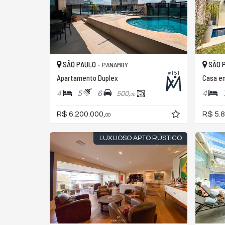
SÃO PAULO -
SÃO 
PANAMBY
#151
Apartamento Duplex
Casa em
4
5
6
4
500,
00
R$ 6.200.000,
R$ 5.8
00
LUXUOSO APTO RÚSTICO