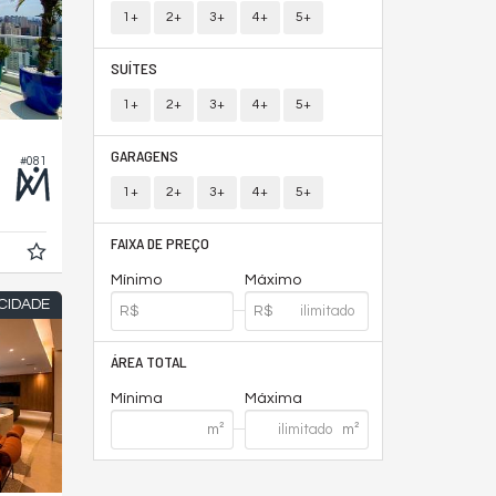
1+
2+
3+
4+
5+
SUÍTES
1+
2+
3+
4+
5+
GARAGENS
#081
1+
2+
3+
4+
5+
FAIXA DE PREÇO
Mínimo
Máximo
CIDADE
ÁREA TOTAL
Mínima
Máxima