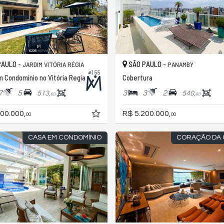
PAULO -
SÃO PAULO -
JARDIM VITÓRIA RÉGIA
PANAMBY
#155
 Condomínio no Vitória Regia
Cobertura
7
5
3
3
2
513,
540,
00
00
00.000,
R$ 5.200.000,
00
00
CASA EM CONDOMÍNIO
CORAÇÃO DA 