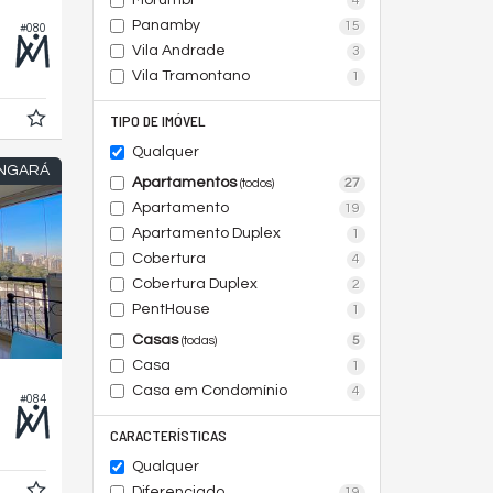
Morumbi
4
Panamby
15
#080
Vila Andrade
3
Vila Tramontano
1
TIPO DE IMÓVEL
Qualquer
ANGARÁ
Apartamentos
27
(todos)
Apartamento
19
Apartamento Duplex
1
Cobertura
4
Cobertura Duplex
2
PentHouse
1
Casas
5
(todas)
Casa
1
Casa em Condomínio
4
#084
CARACTERÍSTICAS
Qualquer
Diferenciado
19