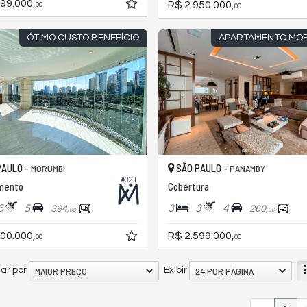
99.000,
R$ 2.950.000,
00
00
ÓTIMO CUSTO BENEFÍCIO
APARTAMENTO MOB
PAULO -
SÃO PAULO -
MORUMBI
PANAMBY
#021
mento
Cobertura
6
5
3
3
4
394,
260,
00
00
00.000,
R$ 2.599.000,
00
00
MAIOR PREÇO
24 POR PÁGINA
ar por
Exibir