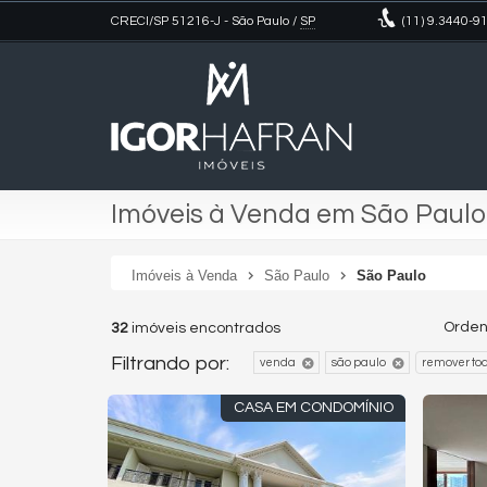
CRECI/SP 51216-J
- São Paulo /
SP
(11)
9.3440-9
Imóveis à Venda em São Paulo
Imóveis à Venda
São Paulo
São Paulo
Orden
32
imóveis encontrados
Filtrando por:
venda
são paulo
remover to
CASA EM CONDOMÍNIO