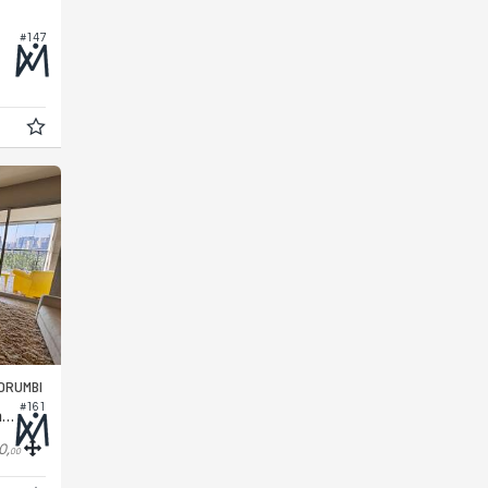
#147
ORUMBI
#161
Apartamento no Edifício Parque Panamby
0,
00