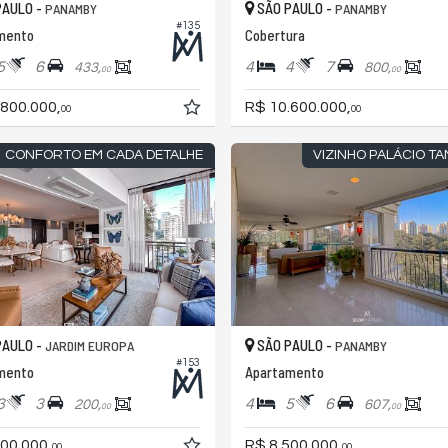
PAULO -
SÃO PAULO -
PANAMBY
PANAMBY
#135
mento
Cobertura
5
6
4
4
7
433,
800,
00
00
.800.000,
R$ 10.600.000,
00
00
CONFORTO EM CADA DETALHE
VIZINHO PALÁCIO T
PAULO -
SÃO PAULO -
JARDIM EUROPA
PANAMBY
#153
mento
Apartamento
3
3
4
5
6
200,
607,
00
00
00.000,
R$ 8.500.000,
00
00