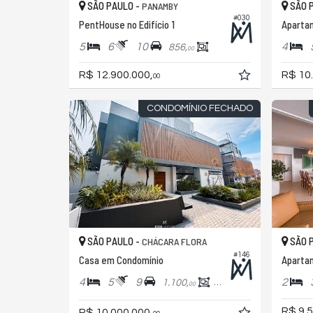
SÃO PAULO -
SÃO 
PANAMBY
#030
PentHouse no Edifício 1
Aparta
5
6
10
4
856,
00
R$ 12.900.000,
R$ 10
00
CONDOMÍNIO FECHADO
SÃO PAULO -
SÃO 
CHÁCARA FLORA
#146
Casa em Condomínio
Aparta
4
5
9
2
1.100,
800,
00
00
R$ 9.5
R$ 10.000.000,