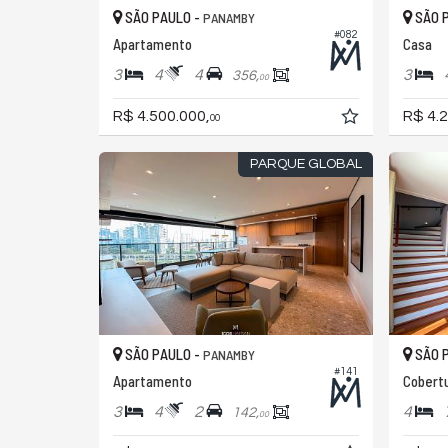
SÃO PAULO -
SÃO 
PANAMBY
#082
Apartamento
Casa
3
4
4
3
356,
00
R$ 4.500.000,
R$ 4.2
00
PARQUE GLOBAL
SÃO PAULO -
SÃO 
PANAMBY
#141
Apartamento
Cobertu
3
4
2
4
142,
00