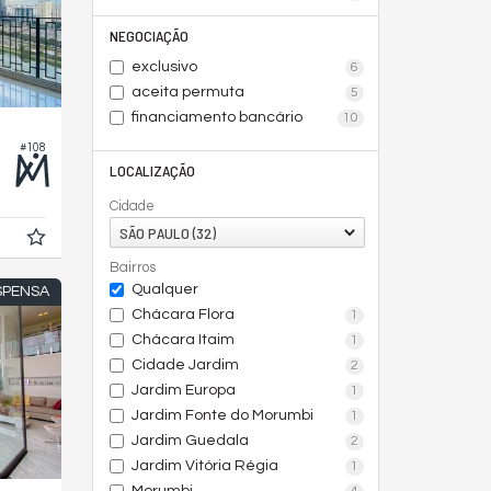
NEGOCIAÇÃO
exclusivo
6
aceita permuta
5
financiamento bancário
10
#108
LOCALIZAÇÃO
Cidade
SÃO PAULO (32)
Bairros
Qualquer
SPENSA
Chácara Flora
1
Chácara Itaim
1
Cidade Jardim
2
Jardim Europa
1
Jardim Fonte do Morumbi
1
Jardim Guedala
2
Jardim Vitória Régia
1