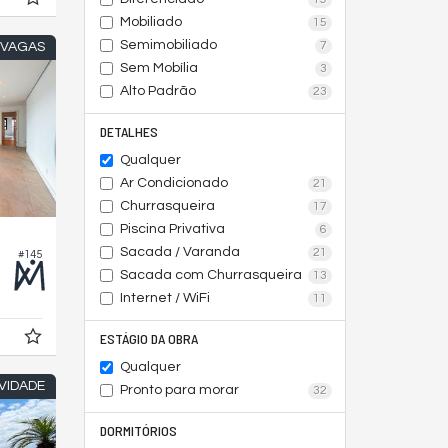
Mobiliado
15
Semimobiliado
7
4 VAGAS
Sem Mobília
3
Alto Padrão
23
DETALHES
Qualquer
Ar Condicionado
21
Churrasqueira
17
Piscina Privativa
6
Sacada / Varanda
21
#145
Sacada com Churrasqueira
13
Internet / WiFi
11
ESTÁGIO DA OBRA
Qualquer
VIDADE
Pronto para morar
32
DORMITÓRIOS