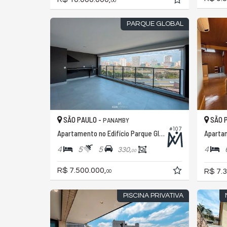
00
PARQUE GLOBAL
SÃO PAULO -
SÃO 
PANAMBY
#107
Apartamento no Edifício Parque Global
Aparta
4
5
5
4
330,
00
R$ 7.500.000,
R$ 7.3
00
PISCINA PRIVATIVA