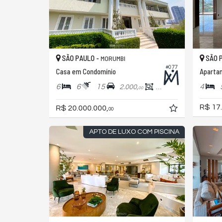
SÃO PAULO -
SÃO 
MORUMBI
#077
Casa em Condomínio
Aparta
6
6
15
4
2.000,
1.900,
00
00
R$ 17
R$ 20.000.000,
00
APTO DE LUXO COM PISCINA