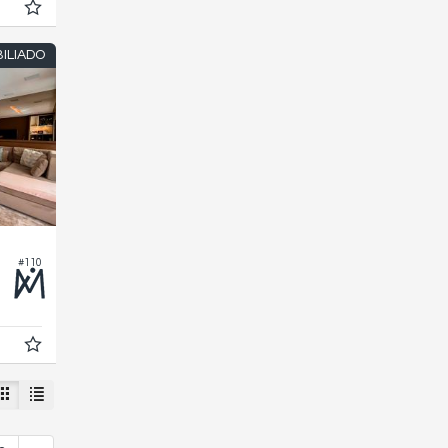
ILIADO
#110