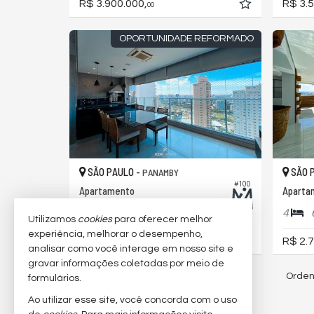
R$ 3.900.000,
R$ 3.5
00
OPORTUNIDADE REFORMADO
SÃO PAULO -
SÃO 
PANAMBY
#100
Apartamento
Aparta
3
3
5
4
213,
00
Utilizamos
cookies
para oferecer melhor
experiência, melhorar o desempenho,
R$ 2.900.000,
R$ 2.7
00
analisar como você interage em nosso site e
gravar informações coletadas por meio de
Orden
32
imóveis encontrados
formulários.
Ao utilizar esse site, você concorda com o uso