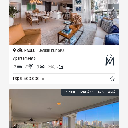
SÃO PAULO -
JARDIM EUROPA
#153
Apartamento
2
3
3
200,
00
R$ 9.500.000,
00
VIZINHO PALÁCIO TANGARÁ