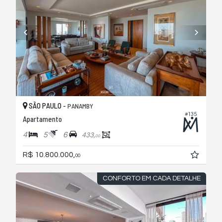
SÃO PAULO -
PANAMBY
#135
Apartamento
4
5
6
433,
00
R$ 10.800.000,
00
CONFORTO EM CADA DETALHE