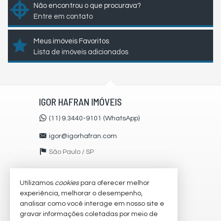
Não encontrou o que procurava?
Entre em contato
Meus imóveis Favoritos
Lista de imóveis adicionados
IGOR HAFRAN IMÓVEIS
(11) 9.3440-9101 (WhatsApp)
igor@igorhafran.com
São Paulo /
SP
Utilizamos
cookies
para oferecer melhor
VEJA MAIS
experiência, melhorar o desempenho,
receba nosso newsletter
analisar como você interage em nosso site e
gravar informações coletadas por meio de