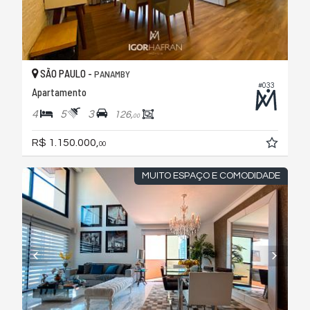
SÃO PAULO -
PANAMBY
#033
Apartamento
4
5
3
126,
00
R$ 1.150.000,
00
MUITO ESPAÇO E COMODIDADE