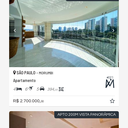
SÃO PAULO -
MORUMBI
#021
Apartamento
4
6
5
394,
00
R$ 2.700.000,
00
APTO 200M VISTA PANORÂMICA