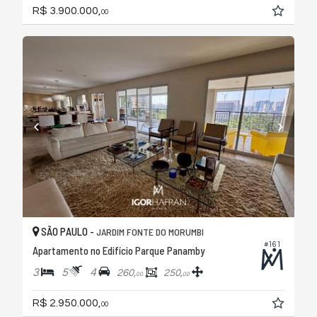
R$ 3.900.000,
00
SÃO PAULO -
JARDIM FONTE DO MORUMBI
#161
Apartamento no Edifício Parque Panamby
3
5
4
260,
250,
00
00
R$ 2.950.000,
00