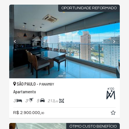
OPORTUNIDADE REFORMADO
SÃO PAULO -
PANAMBY
#100
Apartamento
3
3
5
213,
00
R$ 2.900.000,
00
ÓTIMO CUSTO BENEFÍCIO