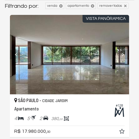
Filtrando por:
venda
apartamento
remover todos
VISTA PANÔRAMICA
SÃO PAULO -
CIDADE JARDIM
#128
Apartamento
4
5
2
380,
00
R$ 17.980.000,
00