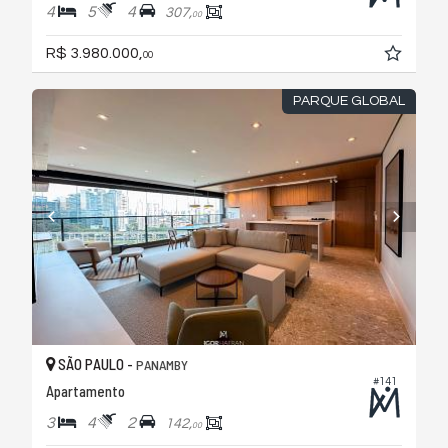
4
5
4
307,
00
R$ 3.980.000,
00
PARQUE GLOBAL
SÃO PAULO -
PANAMBY
#141
Apartamento
3
4
2
142,
00