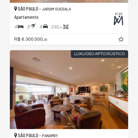
SÃO PAULO -
JARDIM GUEDALA
#145
Apartamento
4
5
4
230,
00
R$ 6.300.000,
00
LUXUOSO APTO RÚSTICO
SÃO PAULO -
PANAMBY