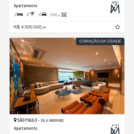
#082
Apartamento
3
4
4
356,
00
R$ 4.500.000,
00
CORAÇÃO DA CIDADE
SÃO PAULO -
VILA ANDRADE
#147
Apartamento