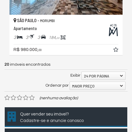
SÃO PAULO -
MORUMBI
#076
Apartamento
3
3
3
184,
00
R$ 980.000,
00
20
imóveis encontrados
24 POR PÁGINA
Exibir
MAIOR PREÇO
Ordenar por
(nenhuma avaliação)
Quer vender seu imóvel?
Cadastre-se e anuncie conosco