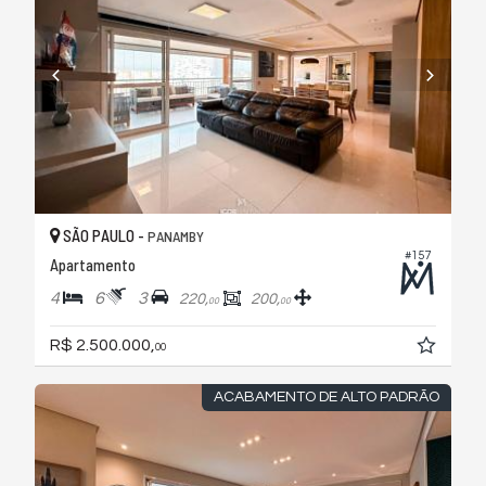
SÃO PAULO -
PANAMBY
#157
Apartamento
4
6
3
220,
200,
00
00
R$ 2.500.000,
00
ACABAMENTO DE ALTO PADRÃO