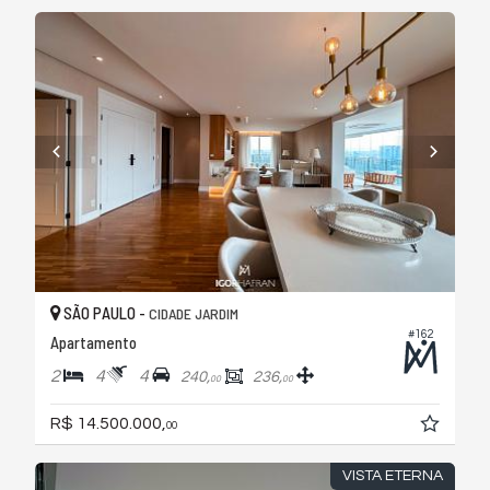
SÃO PAULO -
CIDADE JARDIM
#162
Apartamento
2
4
4
240,
236,
00
00
R$ 14.500.000,
00
VISTA ETERNA