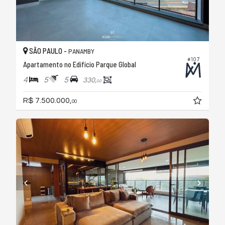
SÃO PAULO -
PANAMBY
#107
Apartamento no Edifício Parque Global
4
5
5
330,
00
R$ 7.500.000,
00