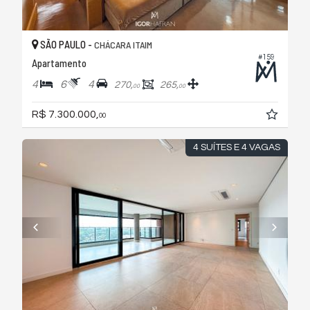
SÃO PAULO -
CHÁCARA ITAIM
#159
Apartamento
4
6
4
270,
265,
00
00
R$ 7.300.000,
00
4 SUÍTES E 4 VAGAS