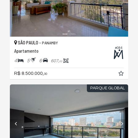
SÃO PAULO -
PANAMBY
#084
Apartamento
4
5
6
607,
00
R$ 8.500.000,
00
PARQUE GLOBAL