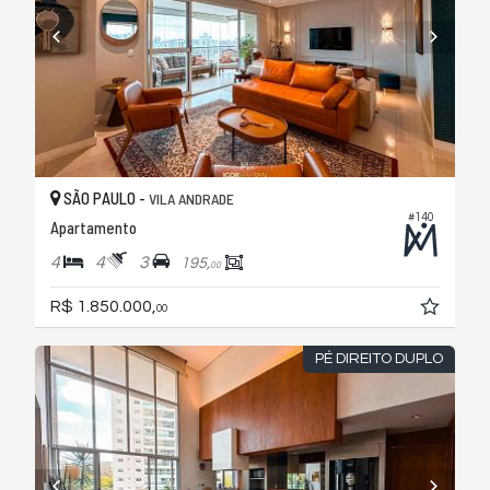
SÃO PAULO -
VILA ANDRADE
#140
Apartamento
4
4
3
195,
00
R$ 1.850.000,
00
PÉ DIREITO DUPLO