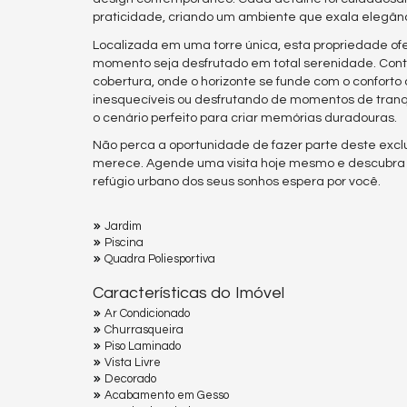
praticidade, criando um ambiente que exala elegânc
Localizada em uma torre única, esta propriedade of
momento seja desfrutado em total serenidade. Conte
cobertura, onde o horizonte se funde com o conforto
inesquecíveis ou desfrutando de momentos de tranqu
o cenário perfeito para criar memórias duradouras.
Não perca a oportunidade de fazer parte deste exclus
merece. Agende uma visita hoje mesmo e descubra 
refúgio urbano dos seus sonhos espera por você.
Jardim
Piscina
Quadra Poliesportiva
Características do Imóvel
Ar Condicionado
Churrasqueira
Piso Laminado
Vista Livre
Decorado
Acabamento em Gesso