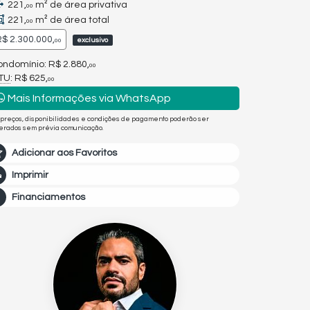
221,
m² de área privativa
00
221,
m² de área total
00
$ 2.300.000,
exclusivo
00
ndomínio: R$ 2.880,
00
PTU
: R$ 625,
00
Mais Informações via WhatsApp
 preços, disponibilidades e condições de pagamento poderão ser
terados sem prévia comunicação.
Adicionar aos Favoritos
Imprimir
Financiamentos