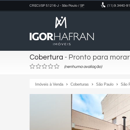
CRECI/SP 51216-J
- São Paulo /
SP
(11)
9.3440-9
Cobertura
- Pronto para morar
(nenhuma avaliação)
Imóveis à Venda
Coberturas
São Paulo
São 