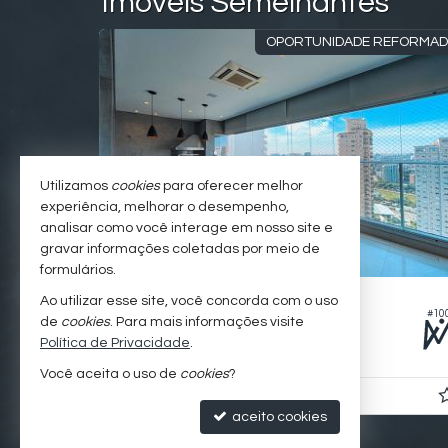
Imóveis Semelhantes
 SUSPENSA
OPORTUNIDADE REFORMA
Utilizamos
cookies
para oferecer melhor
experiência, melhorar o desempenho,
analisar como você interage em nosso site e
gravar informações coletadas por meio de
formulários.
SÃO PAULO -
PANAMBY
Ao utilizar esse site, você concorda com o uso
#080
#10
Apartamento
de
cookies
. Para mais informações visite
Política de Privacidade
.
3
3
5
213,
00
Você aceita o uso de
cookies
?
R$ 2.900.000,
00
aceito cookies