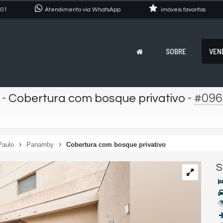
101
Atendimento via WhatsApp
imóveis favoritos
SOBRE
VEN
-
-
#096
Cobertura com bosque privativo
Paulo
Panamby
Cobertura com bosque privativo
S