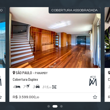
DO
COBERTURA ASSOBRADADA
SÃO PAULO -
PANAMBY
0
#010
Cobertura Duplex
C
4
7
3
315,
00
R$ 3.599.000,
R
00