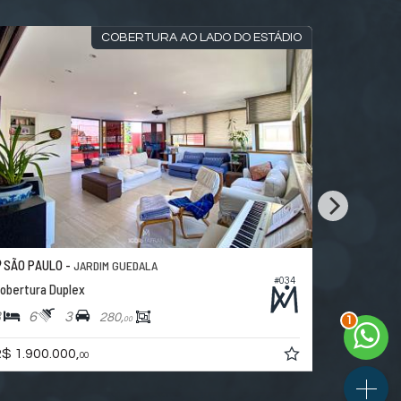
COBERTURA AO LADO DO ESTÁDIO
SÃO PAULO -
SÃO PAUL
JARDIM GUEDALA
#034
obertura Duplex
Apartamen
2
3
6
3
3
4
280,
00
$ 1.900.000,
R$ 4.500.
00