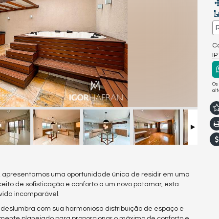
R
Co
I
Os
al
e, apresentamos uma oportunidade única de residir em uma
ceito de sofisticação e conforto a um novo patamar, esta
vida incomparável.
 deslumbra com sua harmoniosa distribuição de espaço e
ente planejado para proporcionar o máximo de conforto e