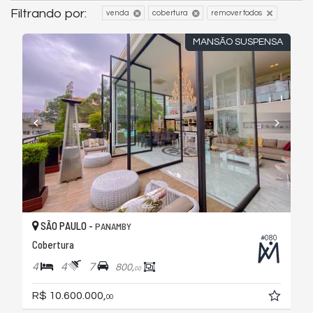
Filtrando por:
venda
cobertura
remover todos
MANSÃO SUSPENSA
SÃO PAULO -
PANAMBY
#080
Cobertura
4
4
7
800,
00
R$ 10.600.000,
00