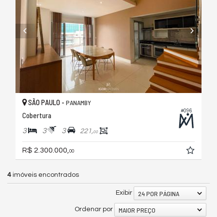
SÃO PAULO -
PANAMBY
#096
Cobertura
3
3
3
221,
00
R$ 2.300.000,
00
4
imóveis encontrados
24 POR PÁGINA
Exibir
MAIOR PREÇO
Ordenar por