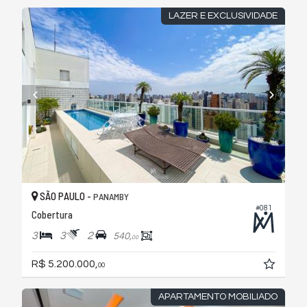
LAZER E EXCLUSIVIDADE
SÃO PAULO -
PANAMBY
#081
Cobertura
3
3
2
540,
00
R$ 5.200.000,
00
APARTAMENTO MOBILIADO