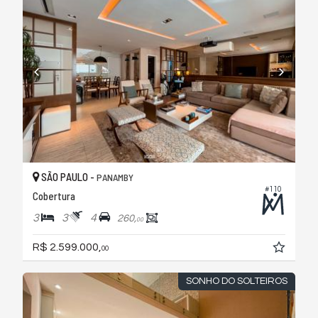
SÃO PAULO -
PANAMBY
#110
Cobertura
3
3
4
260,
00
R$ 2.599.000,
00
SONHO DO SOLTEIROS