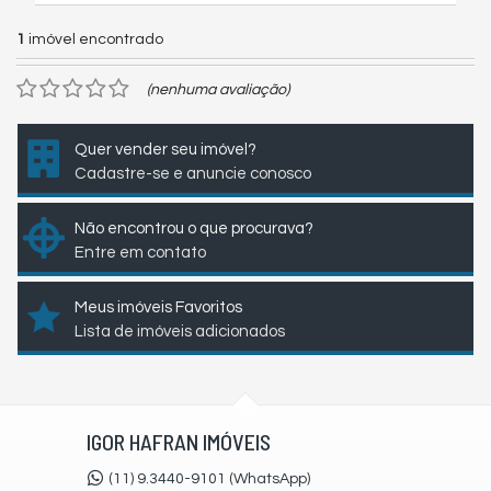
1
imóvel encontrado
(nenhuma avaliação)
Quer vender seu imóvel?
Cadastre-se e anuncie conosco
Não encontrou o que procurava?
Entre em contato
Meus imóveis Favoritos
Lista de imóveis adicionados
IGOR HAFRAN IMÓVEIS
(11) 9.3440-9101 (WhatsApp)