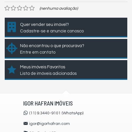
(nenhuma avaliação)
Quer vender seu imóvel?
Cadastre-se e anuncie conosco
Não encontrou o que procurava?
Entre em contato
Meus imóveis Favoritos
Lista de imóveis adicionados
IGOR HAFRAN IMÓVEIS
(11) 9.3440-9101 (WhatsApp)
igor@igorhafran.com