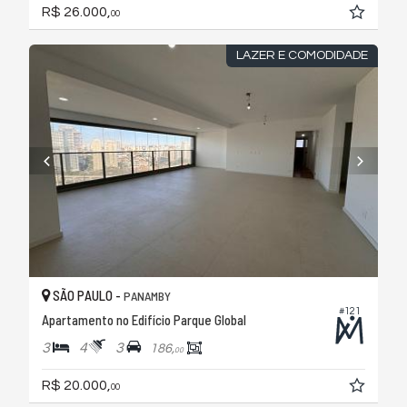
R$ 26.000,
00
LAZER E COMODIDADE
SÃO PAULO -
PANAMBY
#121
Apartamento no Edifício Parque Global
3
4
3
186,
00
R$ 20.000,
00