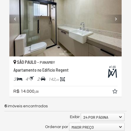
SÃO PAULO -
PANAMBY
#149
Apartamento no Edifício Regent
3
4
2
142,
00
R$ 14.000,
00
6
imóveis encontrados
24 POR PÁGINA
Exibir
MAIOR PREÇO
Ordenar por