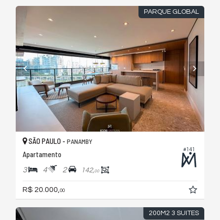
PARQUE GLOBAL
SÃO PAULO -
PANAMBY
#141
Apartamento
3
4
2
142,
00
R$ 20.000,
00
200M2 3 SUITES