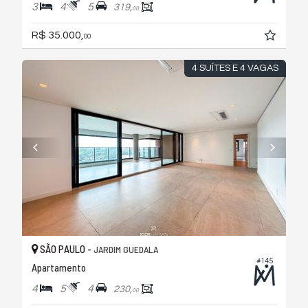
3
4
5
319,
00
R$ 35.000,
00
4 SUÍTES E 4 VAGAS
SÃO PAULO -
JARDIM GUEDALA
#145
Apartamento
4
5
4
230,
00