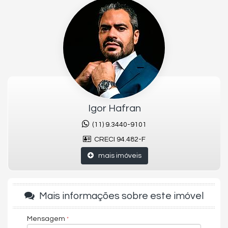
praticidade no seu dia a dia. Imagina relaxar no conforto do seu
lar, aproveitando a liberdade de um espaço que combina estilo
e funcionalidade. O apartamento foi projetado para quem
busca qualidade de vida sem abrir mão de conforto e
conveniência. Um imóvel que une espaço, modernidade e o
melhor da localização.
Acessibilidade para PNE
Espaço Zen
Piscina Infantil
Igor Hafran
Automação Predial
Estar Social
(11) 9.3440-9101
Piscina Térmica
Bar
CRECI 94.482-F
Gás Central
mais imóveis
Playground
Bicicletário
Gerador
Pomar
Boliche
Mais informações sobre este imóvel
Hall Decorado e Mobiliado
Portão Eletrônico
Mensagem
Box de Praia