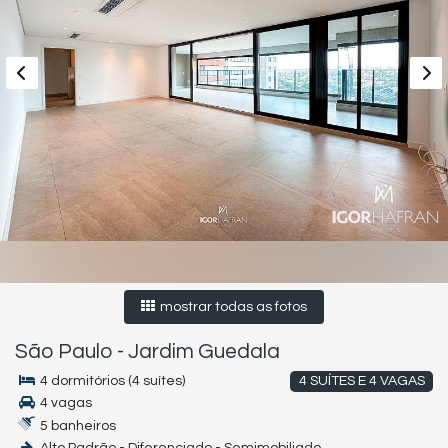
mostrar todas as fotos
São Paulo
-
Jardim Guedala
4 dormitórios (4 suítes)
4 SUÍTES E 4 VAGAS
4 vagas
5 banheiros