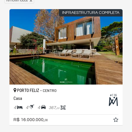
remover todos
INFRAESTRUTURA COMPLETA
PORTO FELIZ -
CENTRO
#116
Casa
4
4
4
367,
00
R$ 16.000.000,
00