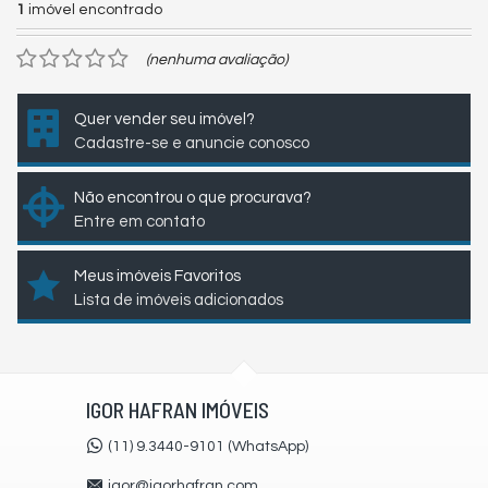
1
imóvel encontrado
(nenhuma avaliação)
Quer vender seu imóvel?
Cadastre-se e anuncie conosco
Não encontrou o que procurava?
Entre em contato
Meus imóveis Favoritos
Lista de imóveis adicionados
IGOR HAFRAN IMÓVEIS
(11) 9.3440-9101 (WhatsApp)
igor@igorhafran.com