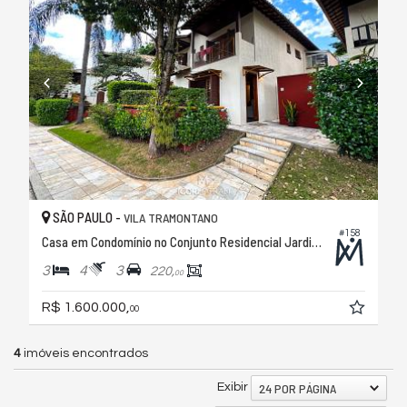
SÃO PAULO -
VILA TRAMONTANO
#158
Casa em Condomínio no Conjunto Residencial Jardim Ouro Preto
3
4
3
220,
00
R$ 1.600.000,
00
4
imóveis encontrados
24 POR PÁGINA
Exibir