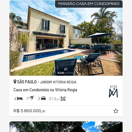
MANSÃO CASA EM CONDOMINIO
SÃO PAULO -
JARDIM VITÓRIA RÉGIA
#155
Casa em Condomínio no Vitória Regia
4
7
5
513,
00
R$ 5.800.000,
00