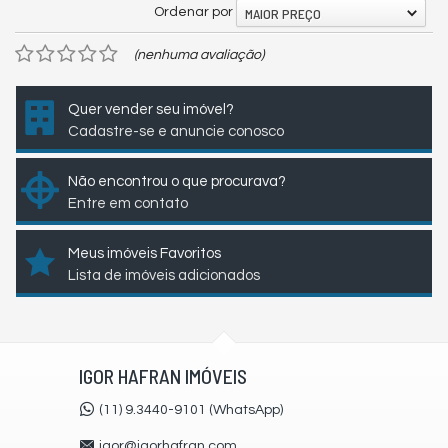
MAIOR PREÇO
Ordenar por
(nenhuma avaliação)
Quer vender seu imóvel?
Cadastre-se e anuncie conosco
Não encontrou o que procurava?
Entre em contato
Meus imóveis Favoritos
Lista de imóveis adicionados
IGOR HAFRAN IMÓVEIS
(11) 9.3440-9101 (WhatsApp)
igor@igorhafran.com