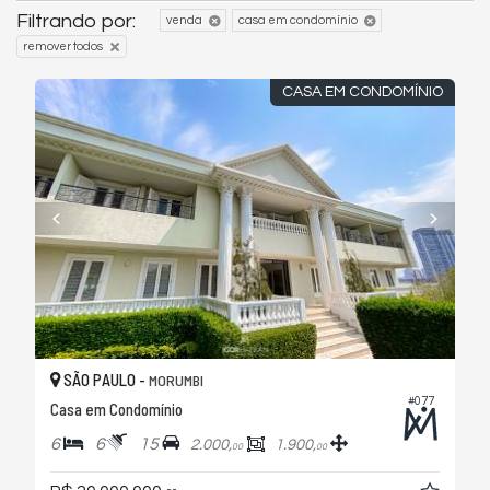
Filtrando por:
venda
casa em condomínio
remover todos
CASA EM CONDOMÍNIO
SÃO PAULO -
MORUMBI
#077
Casa em Condomínio
6
6
15
2.000,
1.900,
00
00