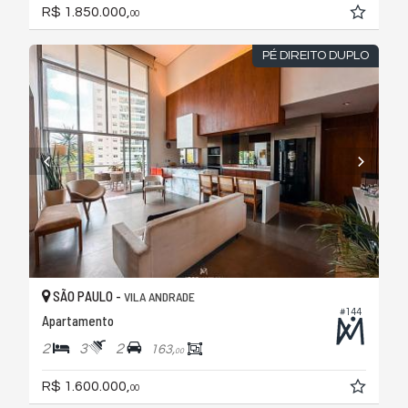
R$ 1.850.000,
00
PÉ DIREITO DUPLO
SÃO PAULO -
VILA ANDRADE
#144
Apartamento
2
3
2
163,
00
R$ 1.600.000,
00