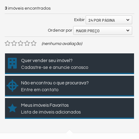
3
imóveis encontrados
24 POR PÁGINA
Exibir
MAIOR PREÇO
Ordenar por
(nenhuma avaliação)
Quer vender seu imóvel?
Cadastre-se e anuncie conosco
Não encontrou o que procurava?
Entre em contato
Meus imóveis Favoritos
Lista de imóveis adicionados