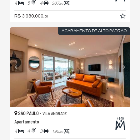
4
5
4
307,
00
R$ 3.980.000,
00
ACABAMENTO DE ALTO PADRÃO
SÃO PAULO -
VILA ANDRADE
#140
Apartamento
4
4
3
195,
00