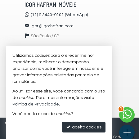
IGOR HAFRAN IMÓVEIS
(11) 9.3440-9101 (WhatsApp)
igor@igorhafran.com
São Paulo /
SP
Utilizamos
cookies
para oferecer melhor
VEJA MAIS
experiência, melhorar o desempenho,
receba nosso newsletter
analisar como você interage em nosso site e
gravar informações coletadas por meio de
cadastre seu imóvel
formulários.
imóveis favoritos
Ao utilizar esse site, você concorda com o uso
de
cookies
. Para mais informações visite
mapa de imóveis
Política de Privacidade
.
2
Você aceita o uso de
cookies
?
©
2026
CRECI/SP 51216-J
Política de Privacidade
aceito cookies
Site para imobiliárias
: Castel Digital