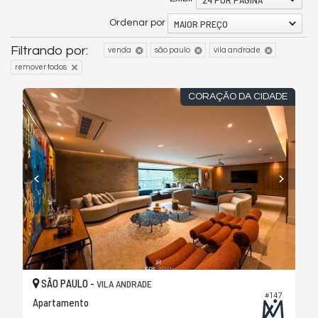
MAIOR PREÇO
Ordenar por
Filtrando por:
venda
são paulo
vila andrade
remover todos
CORAÇÃO DA CIDADE
SÃO PAULO -
VILA ANDRADE
#147
Apartamento