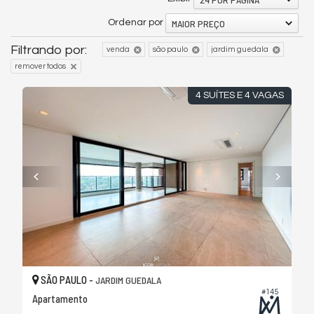
MAIOR PREÇO
Ordenar por
Filtrando por:
venda
são paulo
jardim guedala
remover todos
4 SUÍTES E 4 VAGAS
SÃO PAULO -
JARDIM GUEDALA
#145
Apartamento