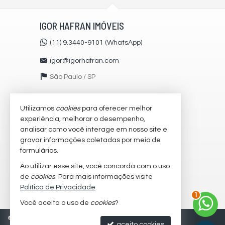
IGOR HAFRAN IMÓVEIS
(11) 9.3440-9101 (WhatsApp)
igor@igorhafran.com
São Paulo /
SP
Utilizamos
cookies
para oferecer melhor
VEJA MAIS
experiência, melhorar o desempenho,
receba nosso newsletter
analisar como você interage em nosso site e
gravar informações coletadas por meio de
cadastre seu imóvel
formulários.
imóveis favoritos
Ao utilizar esse site, você concorda com o uso
de
cookies
. Para mais informações visite
mapa de imóveis
Política de Privacidade
.
1
Você aceita o uso de
cookies
?
©
2026
CRECI/SP 51216-J
Política de Privacidade
aceito cookies