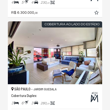
4
5
4
230,
00
R$ 6.300.000,
00
COBERTURA AO LADO DO ESTÁDIO
SÃO PAULO -
JARDIM GUEDALA
#034
Cobertura Duplex
3
6
3
280,
00