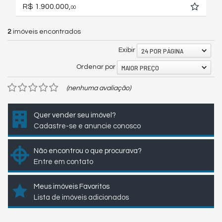
R$ 1.900.000,
00
2
imóveis encontrados
24 POR PÁGINA
Exibir
MAIOR PREÇO
Ordenar por
(nenhuma avaliação)
Quer vender seu imóvel?
Cadastre-se e anuncie conosco
Não encontrou o que procurava?
Entre em contato
Meus imóveis Favoritos
Lista de imóveis adicionados