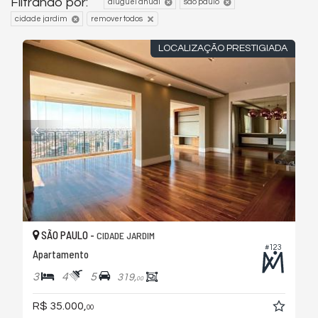
Filtrando por:
aluguel anual
são paulo
cidade jardim
remover todos
LOCALIZAÇÃO PRESTIGIADA
SÃO PAULO -
CIDADE JARDIM
#123
Apartamento
3
4
5
319,
00
R$ 35.000,
00