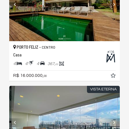
PORTO FELIZ -
CENTRO
#116
Casa
4
4
4
367,
00
R$ 16.000.000,
00
VISTA ETERNA