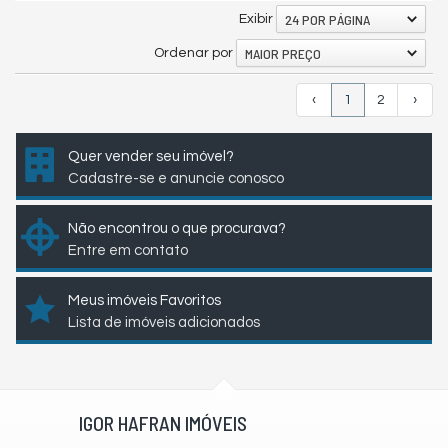
24 POR PÁGINA
Exibir
MAIOR PREÇO
Ordenar por
‹
1
2
›
Quer vender seu imóvel?
Cadastre-se e anuncie conosco
Não encontrou o que procurava?
Entre em contato
Meus imóveis Favoritos
Lista de imóveis adicionados
IGOR HAFRAN IMÓVEIS