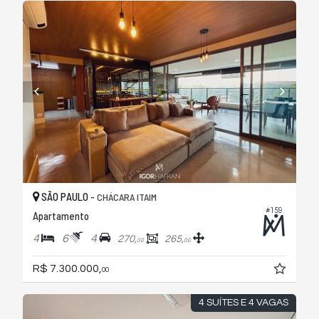
SÃO PAULO -
CHÁCARA ITAIM
#159
Apartamento
4
6
4
270,
265,
00
00
R$ 7.300.000,
00
4 SUÍTES E 4 VAGAS