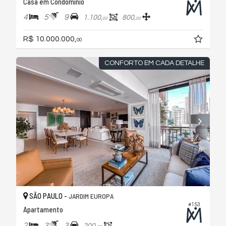
Casa em Condomínio
4
5
9
1.100,
800,
00
00
R$ 10.000.000,
00
CONFORTO EM CADA DETALHE
SÃO PAULO -
JARDIM EUROPA
#153
Apartamento
2
3
3
200,