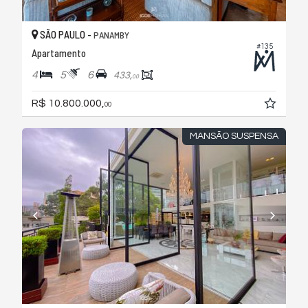
SÃO PAULO -
PANAMBY
#135
Apartamento
4
5
6
433,
00
R$ 10.800.000,
00
MANSÃO SUSPENSA