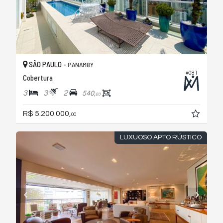
SÃO PAULO -
PANAMBY
#081
Cobertura
3
3
2
540,
00
R$ 5.200.000,
00
LUXUOSO APTO RÚSTICO