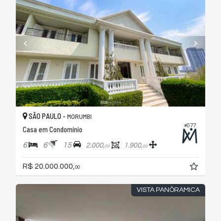
SÃO PAULO -
MORUMBI
#077
Casa em Condomínio
6
6
15
2.000,
1.900,
00
00
R$ 20.000.000,
00
VISTA PANÔRAMICA