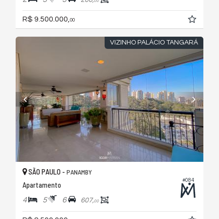
00
R$ 9.500.000,
00
VIZINHO PALÁCIO TANGARÁ
SÃO PAULO -
PANAMBY
#084
Apartamento
4
5
6
607,
00