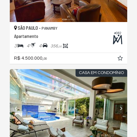
SÃO PAULO -
PANAMBY
#082
Apartamento
3
4
4
356,
00
R$ 4.500.000,
00
CASA EM CONDOMÍNIO