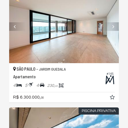
SÃO PAULO -
JARDIM GUEDALA
#145
Apartamento
4
5
4
230,
00
R$ 6.300.000,
00
PISCINA PRIVATIVA