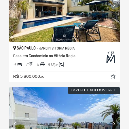
SÃO PAULO -
JARDIM VITÓRIA RÉGIA
#155
Casa em Condomínio no Vitória Regia
4
7
5
513,
00
R$ 5.800.000,
00
LAZER E EXCLUSIVIDADE