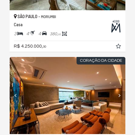
SÃO PAULO -
MORUMBI
#088
Casa
3
4
4
380,
00
R$ 4.250.000,
00
CORAÇÃO DA CIDADE