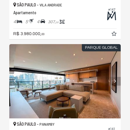
SÃO PAULO -
VILA ANDRADE
#147
Apartamento
4
5
4
307,
00
R$ 3.980.000,
00
PARQUE GLOBAL
SÃO PAULO -
PANAMBY
#141