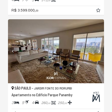
4
7
3
315,
00
R$ 3.599.000,
00
SÃO PAULO -
JARDIM FONTE DO MORUMBI
#161
Apartamento no Edifício Parque Panamby
3
5
4
260,
250,
00
00