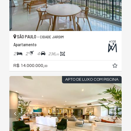
SÃO PAULO -
CIDADE JARDIM
#108
Apartamento
2
2
4
236,
00
R$ 14.000.000,
00
APTO DE LUXO COM PISCINA