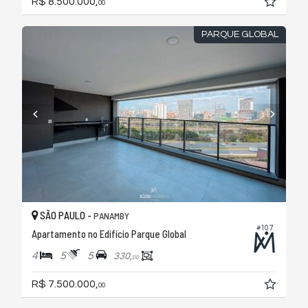
R$ 8.500.000,
00
PARQUE GLOBAL
SÃO PAULO -
PANAMBY
#107
Apartamento no Edifício Parque Global
4
5
5
330,
00
R$ 7.500.000,
00