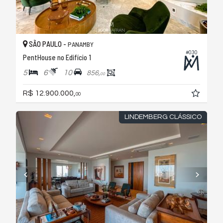
SÃO PAULO -
PANAMBY
#030
PentHouse no Edifício 1
5
6
10
856,
00
R$ 12.900.000,
00
LINDEMBERG CLÁSSICO