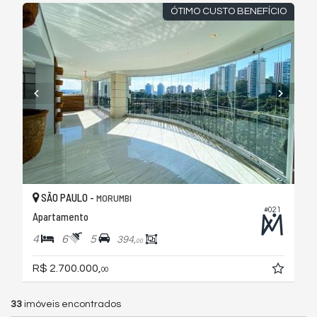
ÓTIMO CUSTO BENEFÍCIO
SÃO PAULO -
MORUMBI
#021
Apartamento
4
6
5
394,
00
R$ 2.700.000,
00
33
imóveis encontrados