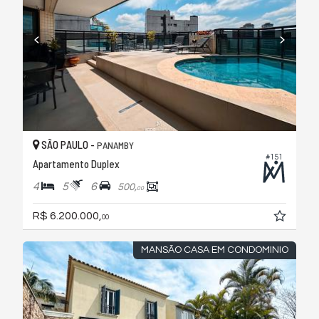
SÃO PAULO -
PANAMBY
#151
Apartamento Duplex
4
5
6
500,
00
R$ 6.200.000,
00
MANSÃO CASA EM CONDOMINIO