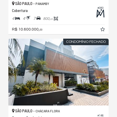
SÃO PAULO -
PANAMBY
#080
Cobertura
4
4
7
800,
00
R$ 10.600.000,
00
CONDOMÍNIO FECHADO
SÃO PAULO -
CHÁCARA FLORA
#146