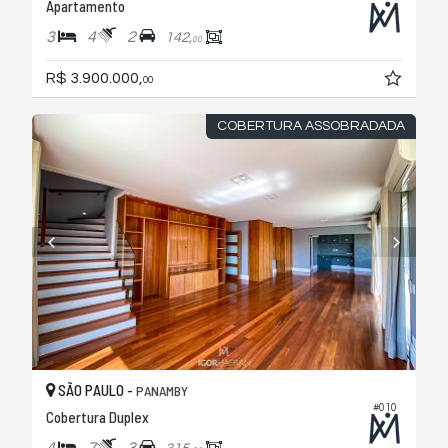
Apartamento
3
4
2
142,
00
R$ 3.900.000,
00
COBERTURA ASSOBRADADA
SÃO PAULO -
PANAMBY
#010
Cobertura Duplex