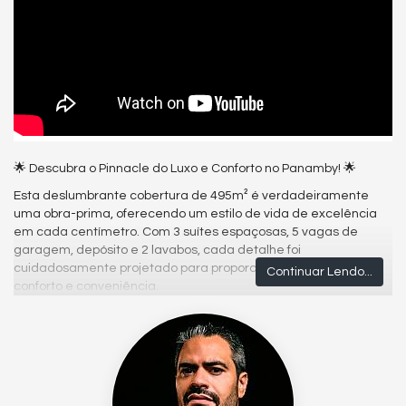
🌟 Descubra o Pinnacle do Luxo e Conforto no Panamby! 🌟
Esta deslumbrante cobertura de 495m² é verdadeiramente
uma obra-prima, oferecendo um estilo de vida de excelência
em cada centímetro. Com 3 suítes espaçosas, 5 vagas de
garagem, depósito e 2 lavabos, cada detalhe foi
cuidadosamente projetado para proporcionar o máximo de
Continuar Lendo...
conforto e conveniência.
Adentre e seja recebido por uma sala espaçosa, ideal para
receber amigos e familiares, com um terraço integrado que
oferece uma vista panorâmica de tirar o fôlego em toda a
extensão da cobertura. Desfrute da privacidade e comodidade
oferecidas pelo quarto de funcionário com banheiro, além dos
armários planejados em todos os ambientes, garantindo