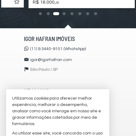
Espaço Fitness
R$ 16.000,
00
Portaria 24h
Medidores Individuais
Captação de Água
Portão Eletrônico
Playground
Brinquedoteca
IGOR HAFRAN IMÓVEIS
Piscina Infantil
Câmeras de Segurança
(11) 9.3440-9101 (WhatsApp)
Gás Central
Elevador
igor@igorhafran.com
Depósito
Espaço Zen
São Paulo /
SP
Pìscina Térmica
Entrada para Banhistas
Hall Decorado e Mobiliado
Estar Social
VEJA MAIS
Hidromassagem
Utilizamos
cookies
para oferecer melhor
receba nosso newsletter
Endereço:
experiência, melhorar o desempenho,
analisar como você interage em nosso site e
Rua Iuru
cadastre seu imóvel
Vila Andrade
gravar informações coletadas por meio de
imóveis favoritos
São Paulo /
SP
formulários.
Ao utilizar esse site, você concorda com o uso
mapa de imóveis