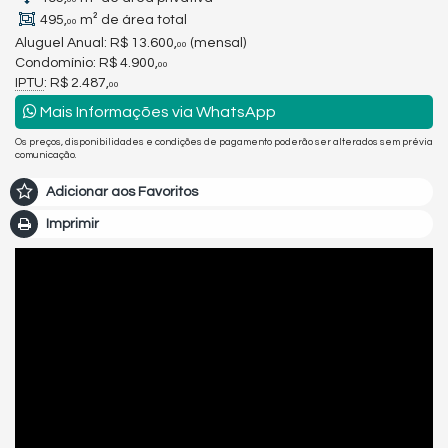
495,
m² de área total
00
Aluguel Anual:
R$ 13.600,
(mensal)
00
Condomínio: R$ 4.900,
00
IPTU
: R$ 2.487,
00
Mais Informações via WhatsApp
Os preços, disponibilidades e condições de pagamento poderão ser alterados sem prévia
comunicação.
Adicionar aos Favoritos
Imprimir