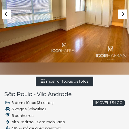
mostrar todas as fotos
São Paulo
-
Vila Andrade
3 dormitórios (3 suítes)
IMÓVEL ÚNICO
5 vagas (Privativa)
6 banheiros
Alto Padrão - Semimobiliado
495,
m² de área privativa
00