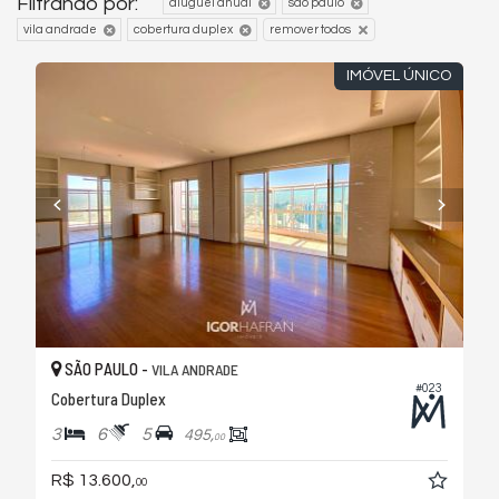
Filtrando por:
aluguel anual
são paulo
vila andrade
cobertura duplex
remover todos
IMÓVEL ÚNICO
SÃO PAULO -
VILA ANDRADE
#023
Cobertura Duplex
3
6
5
495,
00
R$ 13.600,
00