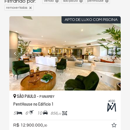
Filtrando por:
venda
são paulo
penthouse
remover todos
APTO DE LUXO COM PISCINA
SÃO PAULO -
PANAMBY
#030
PentHouse no Edifício 1
5
6
10
856,
00
R$ 12.900.000,
00