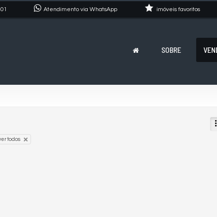
101
Atendimento via WhatsApp
imóveis favoritos
SOBRE
VEN
er todos