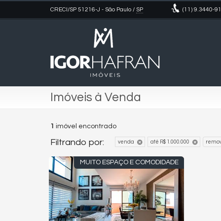
CRECI/SP 51216-J
- São Paulo /
SP
(11)
9.3440-9
Imóveis à Venda
1
imóvel encontrado
Filtrando por:
venda
até R$ 1.000.000
remov
MUITO ESPAÇO E COMODIDADE