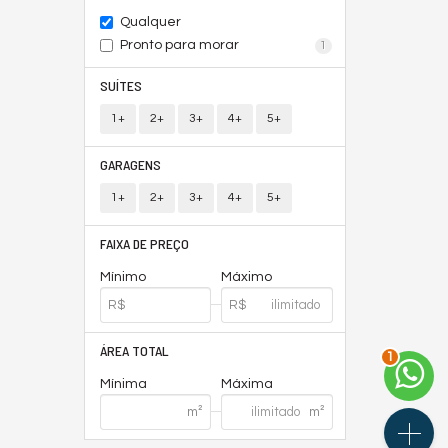
Qualquer
Pronto para morar
1
SUÍTES
1+
2+
3+
4+
5+
GARAGENS
1+
2+
3+
4+
5+
FAIXA DE PREÇO
Mínimo
Máximo
ÁREA TOTAL
1
Mínima
Máxima