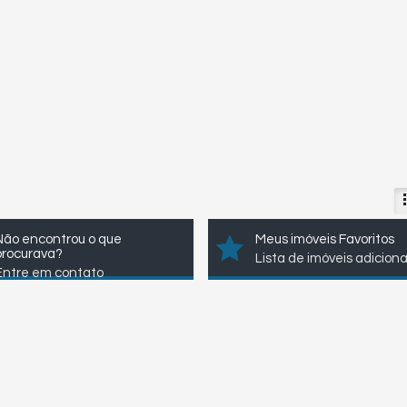
Não encontrou o que
Meus imóveis Favoritos
procurava?
Lista de imóveis adicion
Entre em contato