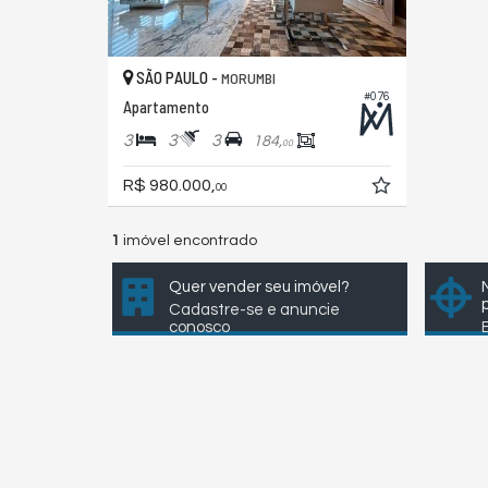
SÃO PAULO -
MORUMBI
#076
Apartamento
3
3
3
184,
00
R$ 980.000,
00
1
imóvel encontrado
Quer vender seu imóvel?
Cadastre-se e anuncie
conosco