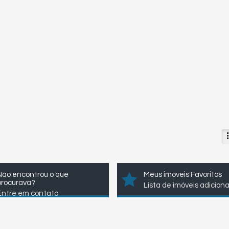
Não encontrou o que
Meus imóveis Favoritos
procurava?
Lista de imóveis adicion
Entre em contato