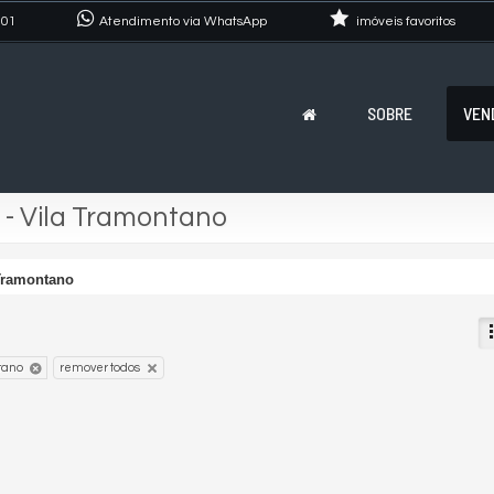
101
Atendimento via WhatsApp
imóveis favoritos
SOBRE
VEN
 - Vila Tramontano
Tramontano
tano
remover todos