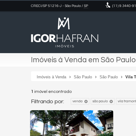
CRECI/SP 51216-J
- São Paulo /
SP
(11)
9.3440-9
Imóveis à Venda em São Paulo
Imóveis à Venda
São Paulo
São Paulo
Vila 
1
imóvel encontrado
Filtrando por:
venda
são paulo
vila tramon