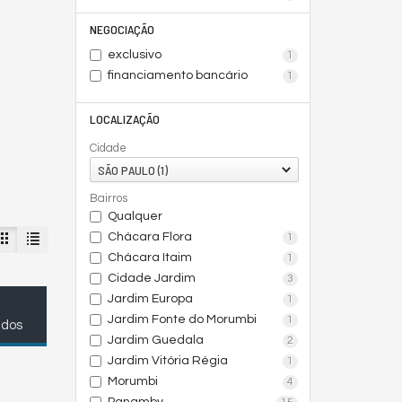
NEGOCIAÇÃO
exclusivo
1
financiamento bancário
1
LOCALIZAÇÃO
Cidade
SÃO PAULO (1)
Bairros
Qualquer
Chácara Flora
1
Chácara Itaim
1
Cidade Jardim
3
Jardim Europa
1
Jardim Fonte do Morumbi
1
ados
Jardim Guedala
2
Jardim Vitória Régia
1
Morumbi
4