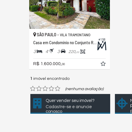
SÃO PAULO -
VILA TRAMONTANO
#158
Casa em Condomínio no Conjunto Residencial Jardim Ouro Preto
3
4
3
220,
00
R$ 1.600.000,
00
1
imóvel encontrado
(nenhuma avaliação)
Quer vender seu imóvel?
Cadastre-se e anuncie
conosco