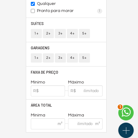
Qualquer
Pronto para morar
1
SUÍTES
1+
2+
3+
4+
5+
GARAGENS
1+
2+
3+
4+
5+
FAIXA DE PREÇO
Mínimo
Máximo
ÁREA TOTAL
2
Mínima
Máxima