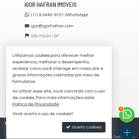
IGOR HAFRAN IMÓVEIS
(11) 9.3440-9101 (WhatsApp)
igor@igorhafran.com
São Paulo /
SP
Utilizamos
cookies
para oferecer melhor
VEJA MAIS
experiência, melhorar o desempenho,
receba nosso newsletter
analisar como você interage em nosso site e
gravar informações coletadas por meio de
cadastre seu imóvel
formulários.
imóveis favoritos
Ao utilizar esse site, você concorda com o uso
de
cookies
. Para mais informações visite
mapa de imóveis
Política de Privacidade
.
2
Você aceita o uso de
cookies
?
©
2026
CRECI/SP 51216-J
Política de Privacidade
aceito cookies
Site para imobiliárias
: Castel Digital