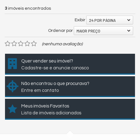
3
imóveis encontrados
24 POR PÁGINA
Exibir
MAIOR PREÇO
Ordenar por
(nenhuma avaliação)
Quer vender seu imóvel?
Cadastre-se e anuncie conosco
Não encontrou o que procurava?
Entre em contato
Meus imóveis Favoritos
Lista de imóveis adicionados