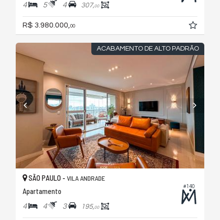
4
5
4
307,
00
R$ 3.980.000,
00
ACABAMENTO DE ALTO PADRÃO
SÃO PAULO -
VILA ANDRADE
#140
Apartamento
4
4
3
195,
00