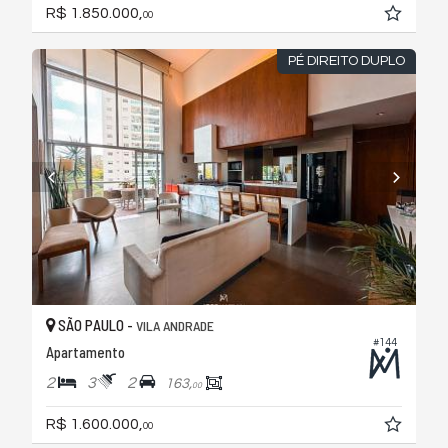
R$ 1.850.000,
00
PÉ DIREITO DUPLO
SÃO PAULO -
VILA ANDRADE
#144
Apartamento
2
3
2
163,
00
R$ 1.600.000,
00