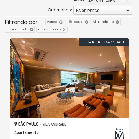
MAIOR PREÇO
Ordenar por
Filtrando por:
venda
são paulo
vila andrade
apartamento
remover todos
CORAÇÃO DA CIDADE
SÃO PAULO -
VILA ANDRADE
#147
Apartamento